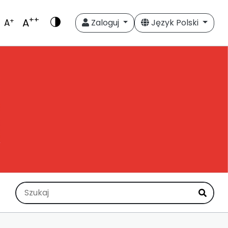
++
A
+
A
Zaloguj
Język Polski