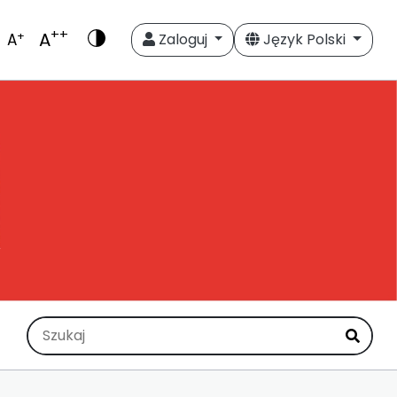
++
A
+
A
Zaloguj
Język Polski