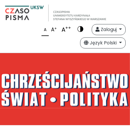
++
A
+
A
Zaloguj
A
Język Polski