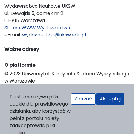
Wydawnictwo Naukowe UKSW
ul. Dewajtis 5, domek nr 2
01-815 Warszawa
Strona WWW Wydawnictwa
e-mail:
wydawnictwo@uksw.edu.pl
Ważne adresy
O platformie
© 2023 Uniwersytet Kardynała Stefana Wyszyńskiego
w Warszawie
Support & Customization by LIBCOM
Platform & Workflow by OJS/PKP
Ta strona używa pliki
Odrzuć
Akceptuj
cookie dla prawidłowego
działania, aby korzystać w
pełni z portalu należy
zaakceptować pliki
cookie.