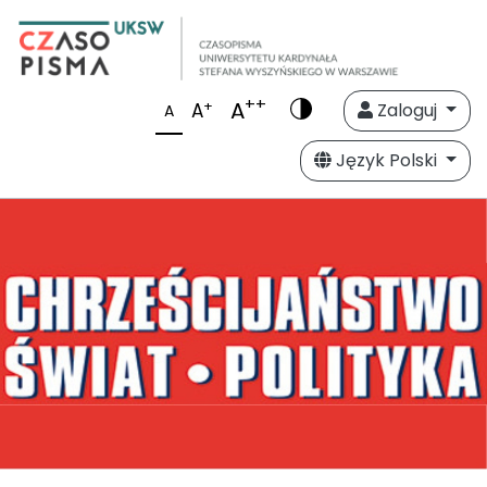
++
A
+
A
Zaloguj
A
Język Polski