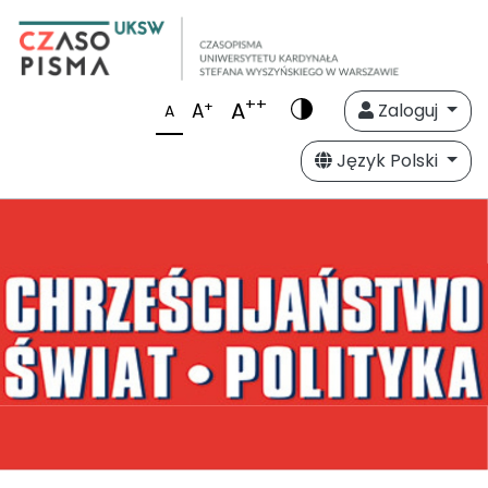
++
A
+
A
Zaloguj
A
Język Polski