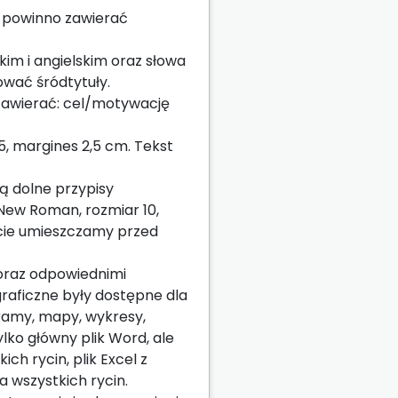
e powinno zawierać
skim i angielskim oraz słowa
ować śródtytuły.
 zawierać: cel/motywację
,5, margines 2,5 cm. Tekst
ą dolne przypisy
New Roman, rozmiar 10,
ście umieszczamy przed
oraz odpowiednimi
raficzne były dostępne dla
gramy, mapy, wykresy,
ylko główny plik Word, ale
ch rycin, plik Excel z
 wszystkich rycin.