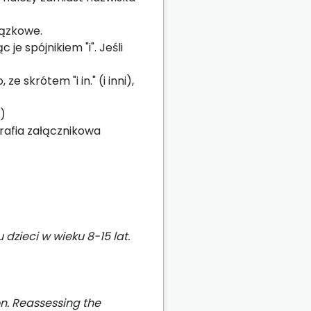
iązkowe.
e spójnikiem "i". Jeśli
 skrótem "i in." (i inni),
7)
rafia załącznikowa
dzieci w wieku 8-15 lat.
n. Reassessing the