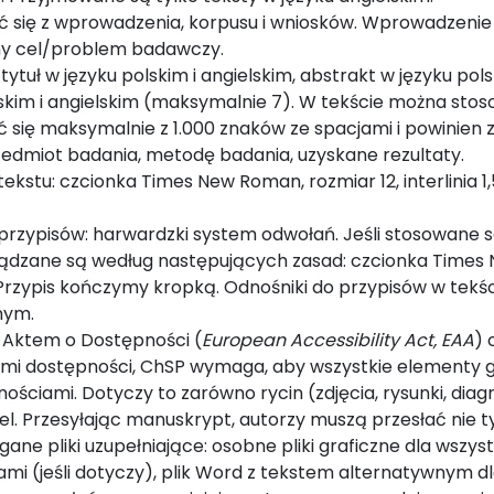
ać się z wprowadzenia, korpusu i wniosków. Wprowadzeni
ny cel/problem badawczy.
tytuł w języku polskim i angielskim, abstrakt w języku pol
skim i angielskim (maksymalnie 7). W tekście można stos
 się maksymalnie z 1.000 znaków ze spacjami i powinien
rzedmiot badania, metodę badania, uzyskane rezultaty.
ekstu: czcionka Times New Roman, rozmiar 12, interlinia 1
przypisów: harwardzki system odwołań. Jeśli stosowane s
ządzane są według następujących zasad: czcionka Times 
. Przypis kończymy kropką. Odnośniki do przypisów w tek
nym.
 Aktem o Dostępności (
European Accessibility Act, EAA
) 
mi dostępności, ChSP wymaga, aby wszystkie elementy g
ościami. Dotyczy to zarówno rycin (zdjęcia, rysunki, dia
tabel. Przesyłając manuskrypt, autorzy muszą przesłać nie t
ne pliki uzupełniające: osobne pliki graficzne dla wszystki
i (jeśli dotyczy), plik Word z tekstem alternatywnym dla