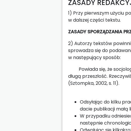
ZASADY REDAKCY
1) Przy pierwszym użyciu p
w dalszej części tekstu.
ZASADY SPORZĄDZANIA PR
2) Autorzy tekstów powinn
sprowadza się do podawani
w następujący sposób:
Powiada się, że socjologia
długą przeszłość. Rzeczywiś
(Sztompka, 2002, s. 11).
Odsyłając do kilku pr
dacie publikacji małą li
W przypadku odniesieni
następnie chronologicz
Odwołując się kilkakro