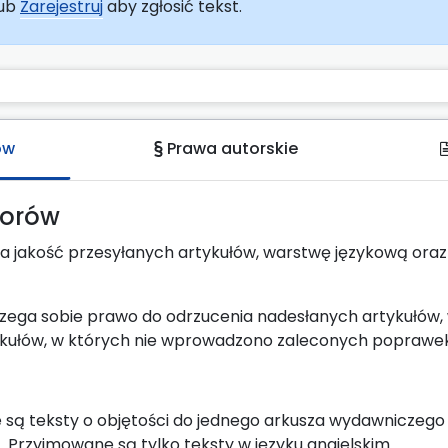
ub
Zarejestruj
aby zgłosić tekst.
ów
Prawa autorskie
torów
 za jakość przesyłanych artykułów, warstwę językową or
zega sobie prawo do odrzucenia nadesłanych artykułów, 
ykułów, w których nie wprowadzono zaleconych poprawek
 są teksty o objętości do jednego arkusza wydawniczego
. Przyjmowane są tylko teksty w języku angielskim.