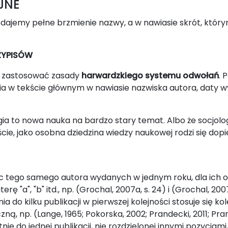
JNE
odajemy pełne brzmienie nazwy, a w nawiasie skrót, któ
ZYPISÓW
i zastosować zasady
harwardzkiego systemu odwołań
. 
a w tekście głównym w nawiasie nazwiska autora, daty w
 to nowa nauka na bardzo stary temat. Albo że socjologi
cie, jako osobna dziedzina wiedzy naukowej rodzi się dopi
ac tego samego autora wydanych w jednym roku, dla ich o
terę "a", "b" itd., np. (Grochal, 2007a, s. 24) i (Grochal, 2007
a do kilku publikacji w pierwszej kolejności stosuje się ko
ną, np. (Lange, 1965; Pokorska, 2002; Prandecki, 2011; Pran
tnie do jednej publikacji, nie rozdzielonej innymi pozycjam