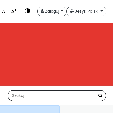
++
A
+
A
Zaloguj
Język Polski