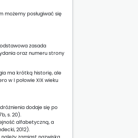
rym możemy posługiwać się
Podstawowa zasada
ydania oraz numeru strony
a ma krótką historię, ale
ero w I połowie XIX wieku
dróżnienia dodaje się po
b, s. 20).
lejność alfabetyczną, a
decki, 2012).
i, należy zamiast nazwiska