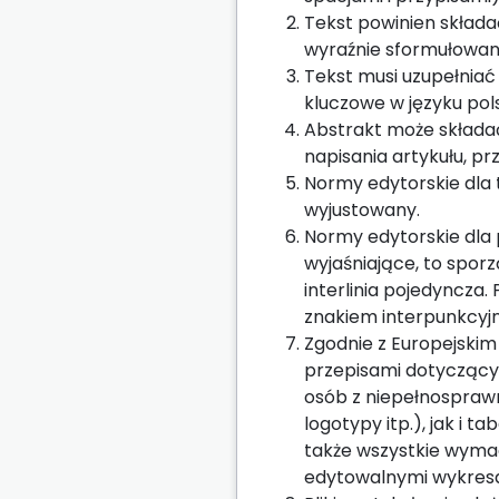
Tekst powinien skład
wyraźnie sformułowa
Tekst musi uzupełniać 
kluczowe w języku pol
Abstrakt może składać
napisania artykułu, p
Normy edytorskie dla t
wyjustowany.
Normy edytorskie dla 
wyjaśniające, to spor
interlinia pojedyncza
znakiem interpunkcyj
Zgodnie z Europejskim
przepisami dotyczący
osób z niepełnosprawn
logotypy itp.), jak i 
także wszystkie wymaga
edytowalnymi wykresam