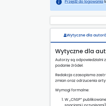
Przejdź do logowania
l
Wytyczne dla autor
Wytyczne dla au
Autorzy są odpowiedzialni
podanie źródeł.
Redakcja czasopisma zastr
zmian oraz odrzucenia art
Wymogi formalne:
W „ChSP” publikowane
spacjami i przypisami)