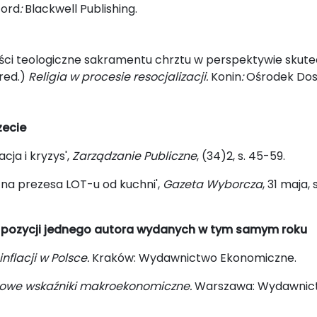
ford
:
Blackwell Publishing.
eści teologiczne sakramentu chrztu w perspektywie skut
(red.)
Religia w procesie resocjalizacji.
Konin
:
Ośrodek Dos
zecie
cja i kryzys',
Zarządzanie Publiczne
, (34)2, s. 45-59.
 na prezesa LOT-u od kuchni',
Gazeta Wyborcza
, 31 maja, s
a pozycji jednego autora wydanych w tym samym roku
nflacji w Polsce.
Kraków: Wydawnictwo Ekonomiczne.
owe wskaźniki makroekonomiczne.
Warszawa: Wydawnic