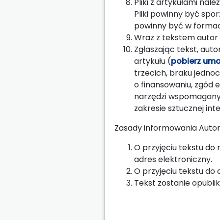
Pliki z artykułami nal
Pliki powinny być spo
powinny być w formacie
Wraz z tekstem autor 
Zgłaszając tekst, aut
artykułu (
pobierz um
trzecich, braku jedno
o finansowaniu, zgód 
narzędzi wspomaganych
zakresie sztucznej intel
Zasady informowania Autoró
O przyjęciu tekstu do
adres elektroniczny.
O przyjęciu tekstu do
Tekst zostanie opubli