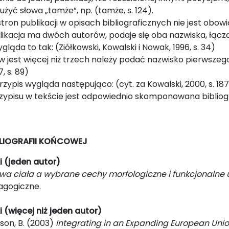
użyć słowa „tamże”, np. (tamże, s. 124).
on publikacji w opisach bibliograficznych nie jest obow
kacja ma dwóch autorów, podaje się oba nazwiska, łącząc j
ląda to tak: (Ziółkowski, Kowalski i Nowak, 1996, s. 34)
jest więcej niż trzech należy podać nazwisko pierwszego, ze
97, s. 89)
zypis wygląda następująco: (cyt. za Kowalski, 2000, s. 18
zypisu w tekście jest odpowiednio skomponowana bibliog
BLIOGRAFII KOŃCOWEJ
i (jeden autor)
wa ciała a wybrane cechy morfologiczne i funkcjonalne u 
gogiczne.
i (więcej niż jeden autor)
terson, B. (2003)
Integrating in an Expanding European Unio