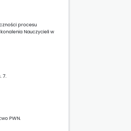
eczności procesu
konalenia Nauczycieli w
. 7.
two PWN.