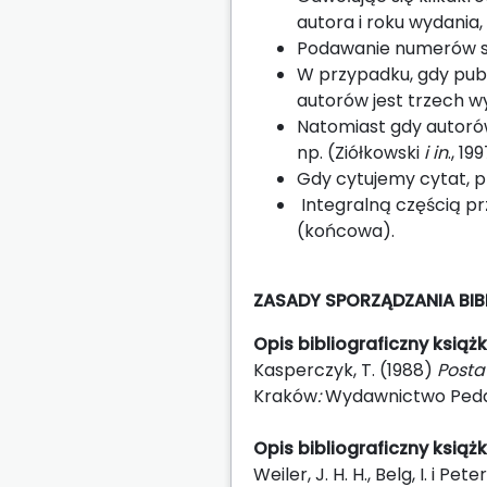
autora i roku wydania, 
Podawanie numerów str
W przypadku, gdy publi
autorów jest trzech wyg
Natomiast gdy autorów 
np. (Ziółkowski
i in
., 19
Gdy cytujemy cytat, pr
Integralną częścią pr
(końcowa).
ZASADY SPORZĄDZANIA BI
Opis bibliograficzny książk
Kasperczyk, T. (1988)
Posta
Kraków
:
Wydawnictwo Peda
Opis bibliograficzny książk
Weiler, J. H. H., Belg, I. i Pe