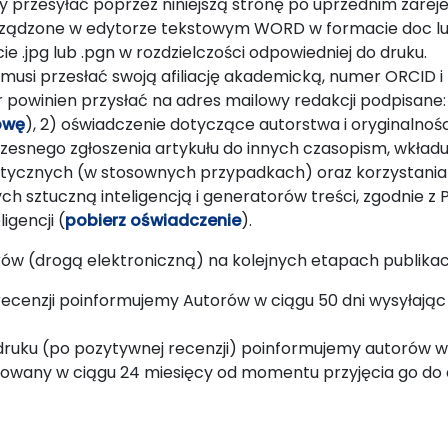
eży przesyłać poprzez niniejszą stronę po uprzednim zareje
rządzone w edytorze tekstowym WORD w formacie doc lub 
 .jpg lub .pgn w rozdzielczości odpowiedniej do druku.
musi przesłać swoją afiliację akademicką, numer ORCID i 
or powinien przysłać na adres mailowy redakcji podpisane
owę
), 2) oświadczenie dotyczące autorstwa i oryginalnoś
czesnego zgłoszenia artykułu do innych czasopism, wkładu
etycznych (w stosownych przypadkach) oraz korzystania 
 sztuczną inteligencją i generatorów treści, zgodnie z 
igencji (
pobierz oświadczenie
).
w (drogą elektroniczną) na kolejnych etapach publikacj
 recenzji poinformujemy Autorów w ciągu 50 dni wysyłają
 druku (po pozytywnej recenzji) poinformujemy autorów w 
kowany w ciągu 24 miesięcy od momentu przyjęcia go do 