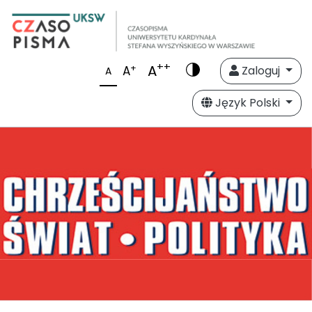
++
A
+
A
Zaloguj
A
Język Polski