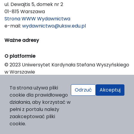
ul. Dewajtis 5, domek nr 2
01-815 Warszawa
Strona WWW Wydawnictwa
e-mail:
wydawnictwo@uksw.edu.pl
Ważne adresy
O platformie
© 2023 Uniwersytet Kardynała Stefana Wyszyńskiego
w Warszawie
Support & Customization by LIBCOM
Platform & Workflow by OJS/PKP
Ta strona używa pliki
Odrzuć
Akceptuj
cookie dla prawidłowego
działania, aby korzystać w
pełni z portalu należy
zaakceptować pliki
cookie.