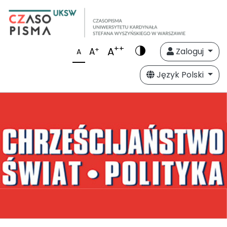
++
A
+
A
Zaloguj
A
Język Polski