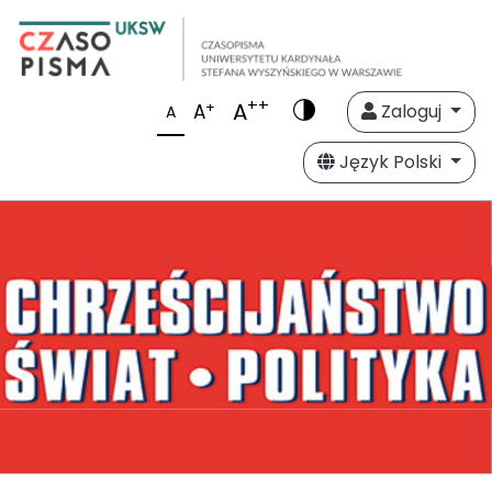
++
A
+
A
Zaloguj
A
Język Polski