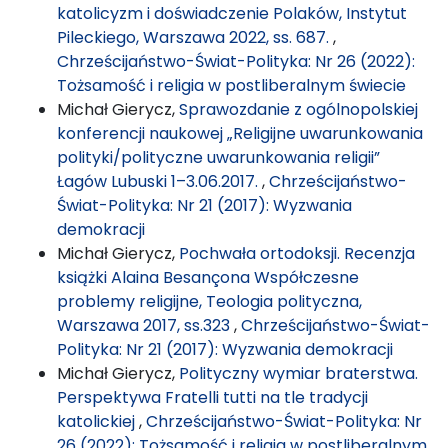
katolicyzm i doświadczenie Polaków, Instytut
Pileckiego, Warszawa 2022, ss. 687.
,
Chrześcijaństwo-Świat-Polityka: Nr 26 (2022):
Tożsamość i religia w postliberalnym świecie
Michał Gierycz,
Sprawozdanie z ogólnopolskiej
konferencji naukowej „Religijne uwarunkowania
polityki/polityczne uwarunkowania religii”
Łagów Lubuski 1–3.06.2017.
,
Chrześcijaństwo-
Świat-Polityka: Nr 21 (2017): Wyzwania
demokracji
Michał Gierycz,
Pochwała ortodoksji. Recenzja
książki Alaina Besançona Współczesne
problemy religijne, Teologia polityczna,
Warszawa 2017, ss.323
,
Chrześcijaństwo-Świat-
Polityka: Nr 21 (2017): Wyzwania demokracji
Michał Gierycz,
Polityczny wymiar braterstwa.
Perspektywa Fratelli tutti na tle tradycji
katolickiej
,
Chrześcijaństwo-Świat-Polityka: Nr
26 (2022): Tożsamość i religia w postliberalnym