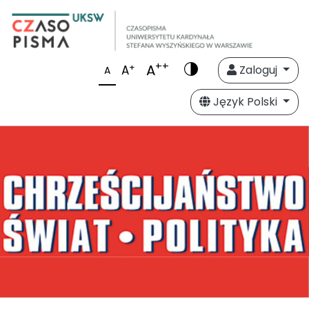
++
A
+
A
Zaloguj
A
Język Polski