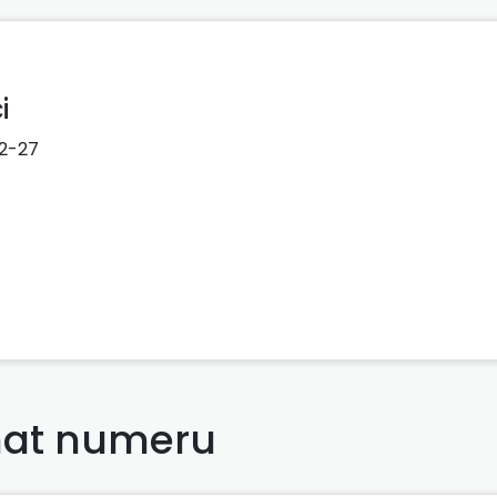
i
2-27
at numeru