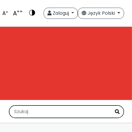
++
A
+
A
Zaloguj
Język Polski