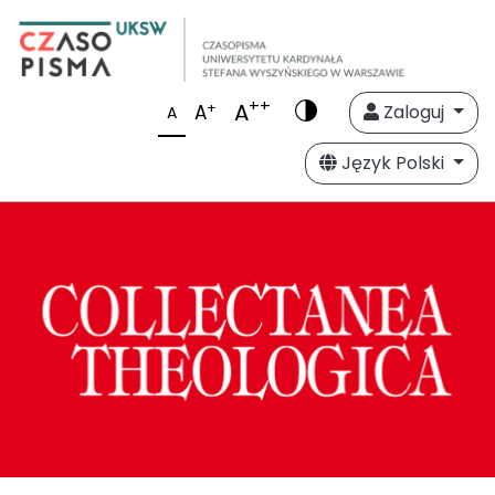
++
A
+
A
Zaloguj
A
Język Polski