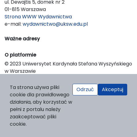
ul. Dewajtis 5, domek nr 2
01-815 Warszawa
Strona WWW Wydawnictwa
e-mail:
wydawnictwo@uksw.edu.pl
Ważne adresy
O platformie
© 2023 Uniwersytet Kardynała Stefana Wyszyńskiego
w Warszawie
Support & Customization by LIBCOM
Platform & Workflow by OJS/PKP
Ta strona używa pliki
Odrzuć
Akceptuj
cookie dla prawidłowego
działania, aby korzystać w
pełni z portalu należy
zaakceptować pliki
cookie.