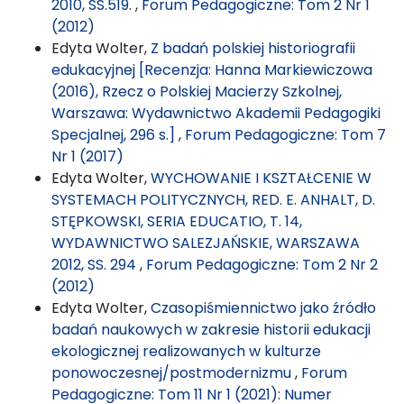
2010, SS.519.
,
Forum Pedagogiczne: Tom 2 Nr 1
(2012)
Edyta Wolter,
Z badań polskiej historiografii
edukacyjnej [Recenzja: Hanna Markiewiczowa
(2016), Rzecz o Polskiej Macierzy Szkolnej,
Warszawa: Wydawnictwo Akademii Pedagogiki
Specjalnej, 296 s.]
,
Forum Pedagogiczne: Tom 7
Nr 1 (2017)
Edyta Wolter,
WYCHOWANIE I KSZTAŁCENIE W
SYSTEMACH POLITYCZNYCH, RED. E. ANHALT, D.
STĘPKOWSKI, SERIA EDUCATIO, T. 14,
WYDAWNICTWO SALEZJAŃSKIE, WARSZAWA
2012, SS. 294
,
Forum Pedagogiczne: Tom 2 Nr 2
(2012)
Edyta Wolter,
Czasopiśmiennictwo jako źródło
badań naukowych w zakresie historii edukacji
ekologicznej realizowanych w kulturze
ponowoczesnej/postmodernizmu
,
Forum
Pedagogiczne: Tom 11 Nr 1 (2021): Numer