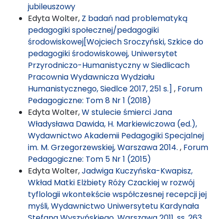
jubileuszowy
Edyta Wolter,
Z badań nad problematyką
pedagogiki społecznej/pedagogiki
środowiskowej[Wojciech Sroczyński, Szkice do
pedagogiki środowiskowej, Uniwersytet
Przyrodniczo-Humanistyczny w Siedlicach
Pracownia Wydawnicza Wydziału
Humanistycznego, Siedlce 2017, 251 s.]
,
Forum
Pedagogiczne: Tom 8 Nr 1 (2018)
Edyta Wolter,
W stulecie śmierci Jana
Władysława Dawida, H. Markiewiczowa (ed.),
Wydawnictwo Akademii Pedagogiki Specjalnej
im. M. Grzegorzewskiej, Warszawa 2014.
,
Forum
Pedagogiczne: Tom 5 Nr 1 (2015)
Edyta Wolter,
Jadwiga Kuczyńska-Kwapisz,
Wkład Matki Elżbiety Róży Czackiej w rozwój
tyflologii wkontekście współczesnej recepcji jej
myśli, Wydawnictwo Uniwersytetu Kardynała
Stefana Wyszyńskiego, Warszawa 2011, ss. 263
,