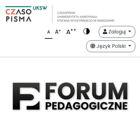
++
A
+
A
Zaloguj
A
Język Polski