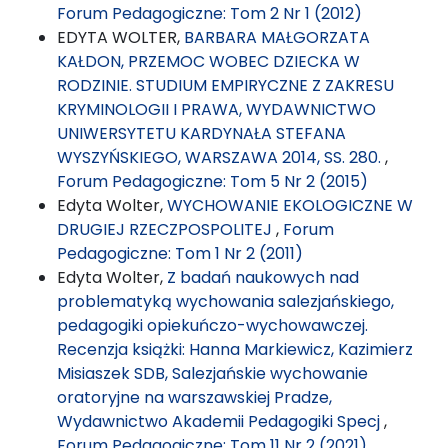
Forum Pedagogiczne: Tom 2 Nr 1 (2012)
EDYTA WOLTER,
BARBARA MAŁGORZATA
KAŁDON, PRZEMOC WOBEC DZIECKA W
RODZINIE. STUDIUM EMPIRYCZNE Z ZAKRESU
KRYMINOLOGII I PRAWA, WYDAWNICTWO
UNIWERSYTETU KARDYNAŁA STEFANA
WYSZYŃSKIEGO, WARSZAWA 2014, SS. 280.
,
Forum Pedagogiczne: Tom 5 Nr 2 (2015)
Edyta Wolter,
WYCHOWANIE EKOLOGICZNE W
DRUGIEJ RZECZPOSPOLITEJ
,
Forum
Pedagogiczne: Tom 1 Nr 2 (2011)
Edyta Wolter,
Z badań naukowych nad
problematyką wychowania salezjańskiego,
pedagogiki opiekuńczo-wychowawczej.
Recenzja książki: Hanna Markiewicz, Kazimierz
Misiaszek SDB, Salezjańskie wychowanie
oratoryjne na warszawskiej Pradze,
Wydawnictwo Akademii Pedagogiki Specj
,
Forum Pedagogiczne: Tom 11 Nr 2 (2021)