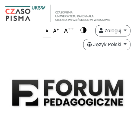
++
A
+
A
Zaloguj
A
Język Polski