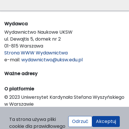
Wydawca
Wydawnictwo Naukowe UKSW
ul. Dewajtis 5, domek nr 2
01-815 Warszawa
Strona WWW Wydawnictwa
e-mail:
wydawnictwo@uksw.edu.pl
Ważne adresy
O platformie
© 2023 Uniwersytet Kardynała Stefana Wyszyńskiego
w Warszawie
Support & Customization by LIBCOM
Platform & Workflow by OJS/PKP
Ta strona używa pliki
Odrzuć
Akceptuj
cookie dla prawidłowego