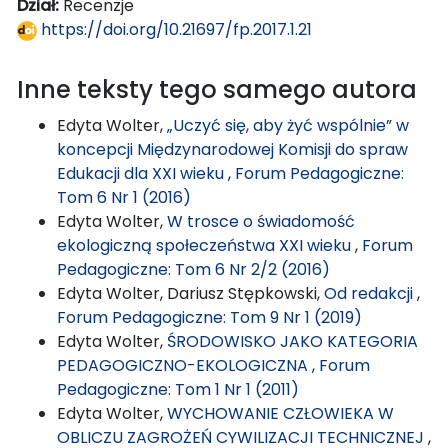
Dział:
Recenzje
https://doi.org/10.21697/fp.2017.1.21
Inne teksty tego samego autora
Edyta Wolter,
„Uczyć się, aby żyć wspólnie” w
koncepcji Międzynarodowej Komisji do spraw
Edukacji dla XXI wieku
,
Forum Pedagogiczne:
Tom 6 Nr 1 (2016)
Edyta Wolter,
W trosce o świadomość
ekologiczną społeczeństwa XXI wieku
,
Forum
Pedagogiczne: Tom 6 Nr 2/2 (2016)
Edyta Wolter, Dariusz Stępkowski,
Od redakcji
,
Forum Pedagogiczne: Tom 9 Nr 1 (2019)
Edyta Wolter,
ŚRODOWISKO JAKO KATEGORIA
PEDAGOGICZNO-EKOLOGICZNA
,
Forum
Pedagogiczne: Tom 1 Nr 1 (2011)
Edyta Wolter,
WYCHOWANIE CZŁOWIEKA W
OBLICZU ZAGROŻEŃ CYWILIZACJI TECHNICZNEJ
,