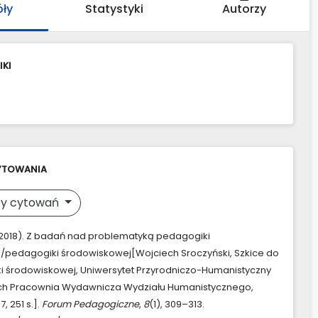
óły
Statystyki
Autorzy
IKI
YTOWANIA
y cytowań
 (2018). Z badań nad problematyką pedagogiki
/pedagogiki środowiskowej[Wojciech Sroczyński, Szkice do
 środowiskowej, Uniwersytet Przyrodniczo-Humanistyczny
ach Pracownia Wydawnicza Wydziału Humanistycznego,
, 251 s.].
Forum Pedagogiczne
,
8
(1), 309–313.