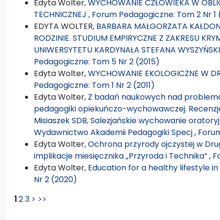
Edyta Wolter,
WYCHOWANIE CZŁOWIEKA W OBLIC
TECHNICZNEJ
,
Forum Pedagogiczne: Tom 2 Nr 1 
EDYTA WOLTER,
BARBARA MAŁGORZATA KAŁDON
RODZINIE. STUDIUM EMPIRYCZNE Z ZAKRESU KR
UNIWERSYTETU KARDYNAŁA STEFANA WYSZYŃSKIE
Pedagogiczne: Tom 5 Nr 2 (2015)
Edyta Wolter,
WYCHOWANIE EKOLOGICZNE W DR
Pedagogiczne: Tom 1 Nr 2 (2011)
Edyta Wolter,
Z badań naukowych nad problema
pedagogiki opiekuńczo-wychowawczej. Recenzja 
Misiaszek SDB, Salezjańskie wychowanie oratory
Wydawnictwo Akademii Pedagogiki Specj
,
Forum
Edyta Wolter,
Ochrona przyrody ojczystej w Drug
implikacje miesięcznika „Przyroda i Technika”
,
F
Edyta Wolter,
Education for a healthy lifestyle i
Nr 2 (2020)
1
2
3
>
>>