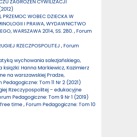
ZU ZAGROŻEŃ CYWILIZACJI
(2012)
, PRZEMOC WOBEC DZIECKA W
YMINOLOGII I PRAWA, WYDAWNICTWO
GO, WARSZAWA 2014, SS. 280.
,
Forum
UGIEJ RZECZPOSPOLITEJ
,
Forum
tyką wychowania salezjańskiego,
książki: Hanna Markiewicz, Kazimierz
jne na warszawskiej Pradze,
 Pedagogiczne: Tom 11 Nr 2 (2021)
iej Rzeczypospolitej – edukacyjne
orum Pedagogiczne: Tom 9 Nr 1 (2019)
n free time
,
Forum Pedagogiczne: Tom 10