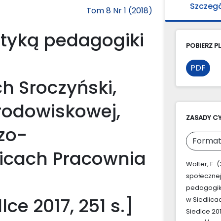
Szczeg
Tom 8 Nr 1 (2018)
tyką pedagogiki
POBIERZ PL
PDF
h Sroczyński,
rodowiskowej,
ZASADY C
zo-
Format
icach Pracownia
Wolter, E.
społecznej
pedagogiki
e 2017, 251 s.]
w Siedlic
Siedlce 2017