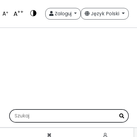
++
A
+
A
Zaloguj
Język Polski