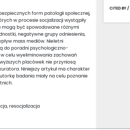
CITED BY /
ezpiecznych form patologii społecznej,
órych w procesie socjalizacji wystąpiły
niu mogą być spowodowane różnymi
ednostki, negatywne grupy odniesienia,
 wpływ mass mediów. Nieletni
są do poradni psychologiczno-
, w celu wyeliminowania zachowań
owyższych placówek nie przyniosą
kuratora. Niniejszy artykuł ma charakter
torkę badania miały na celu poznanie
tnich.
cja, resocjalizacja