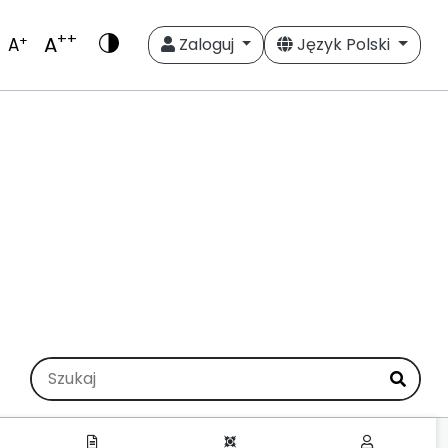
++
A
+
A
Zaloguj
Język Polski