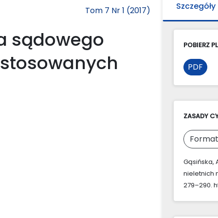
Szczegóły
Tom 7 Nr 1 (2017)
ra sądowego
POBIERZ PL
dostosowanych
PDF
ZASADY C
Format
Gąsińska, 
nieletnich
279–290. ht