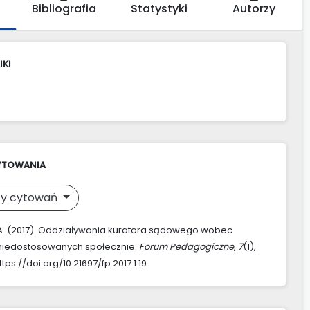
Bibliografia
Statystyki
Autorzy
IKI
YTOWANIA
y cytowań
A. (2017). Oddziaływania kuratora sądowego wobec
 niedostosowanych społecznie.
Forum Pedagogiczne
,
7
(1),
tps://doi.org/10.21697/fp.2017.1.19