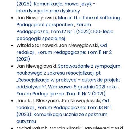
(2025): Komunikacja, mowa, język -
interdyscyplinarne dyskursy
Jan Niewęgłowski,
Man in the face of suffering.
Pedagogical perspective
,
Forum
Pedagogiczne: Tom 12 Nr 1 (2022): 100-lecie
pedagogiki specjalnej
Witold Starnawski, Jan Niewęgłowski,
Od
redakcji
,
Forum Pedagogiczne: Tom 11 Nr 2
(2021)
Jan Niewęgłowski,
Sprawozdanie z sympozjum
naukowego z zakresu resocjalizacji pt.
„Resocjalizacja w praktyce – autorskie projekt
oddziaływań”. Warszawa, 6 grudnia 2021 roku
,
Forum Pedagogiczne: Tom 11 Nr 2 (2021)
Jacek J. Błeszyński, Jan Niewęgłowski,
Od
redakcji
,
Forum Pedagogiczne: Tom 13 Nr 1
(2023): Komunikacja ucznia ze spektrum
autyzmu
Michał Paluch, Marcin Klimski, Jan Niewęgłowski,