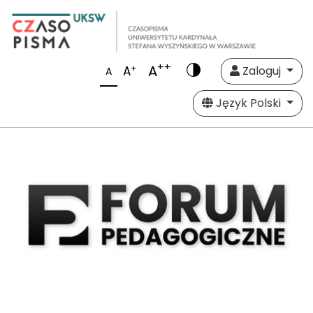
++
A
+
A
Zaloguj
A
Język Polski