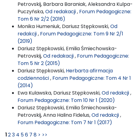
Petrovskij, Barbara Baraniak, Aleksandra Kulpa-
Puczyńska,
Od redakacji
,
Forum Pedagogiczne:
Tom 6 Nr 2/2 (2016)
Monika Humeniuk, Dariusz Stępkowski,
Od
redakcji
,
Forum Pedagogiczne: Tom 9 Nr 2/1
(2019)
Dariusz Stępkowski, Emilia Śmiechowska-
Petrovskij,
Od redakacji
,
Forum Pedagogiczne:
Tom 5 Nr 2 (2015)
Dariusz Stępkowski,
Herbarta afirmacja
codzienności
,
Forum Pedagogiczne: Tom 4 Nr 1
(2014)
Ewa Kulawska, Dariusz Stępkowski,
Od redakcji
,
Forum Pedagogiczne: Tom 10 Nr 1 (2020)
Dariusz Stępkowski, Emilia Śmiechowska-
Petrovskij, Anna Halina Fidelus,
Od redakcji
,
Forum Pedagogiczne: Tom 7 Nr 1 (2017)
1
2
3
4
5
6
7
8
>
>>