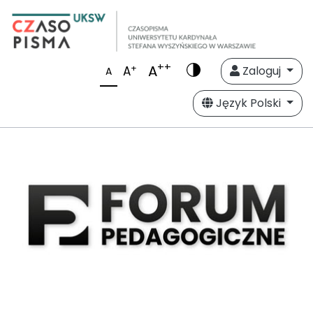
++
A
+
A
Zaloguj
A
Język Polski