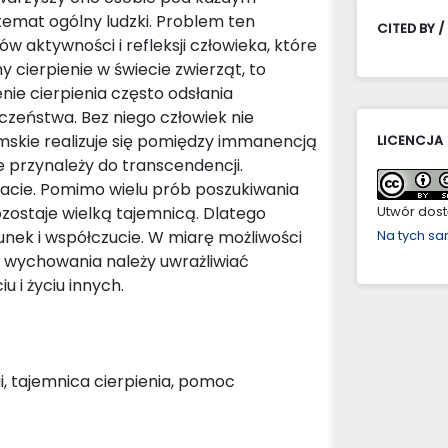
 temat ogólny ludzki. Problem ten
CITED BY /
w aktywności i refleksji człowieka, które
cierpienie w świecie zwierząt, to
ie cierpienia często odsłania
eczeństwa. Bez niego człowiek nie
iemskie realizuje się pomiędzy immanencją
LICENCJA
e przynależy do transcendencji.
stacie. Pomimo wielu prób poszukiwania
ozostaje wielką tajemnicą. Dlatego
Utwór dostę
unek i współczucie. W miarę możliwości
Na tych s
e wychowania należy uwrażliwiać
 i życiu innych.
ii, tajemnica cierpienia, pomoc