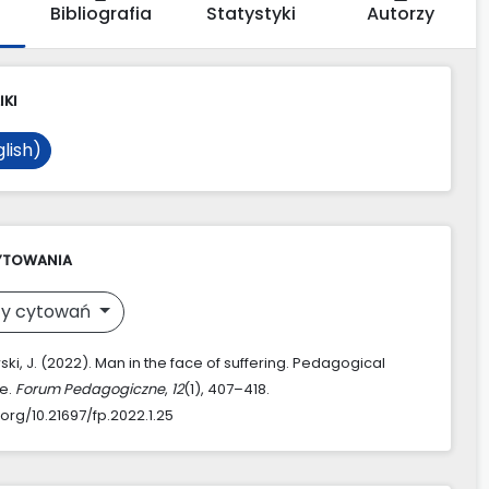
Bibliografia
Statystyki
Autorzy
IKI
lish)
YTOWANIA
y cytowań
i, J. (2022). Man in the face of suffering. Pedagogical
e.
Forum Pedagogiczne
,
12
(1), 407–418.
.org/10.21697/fp.2022.1.25