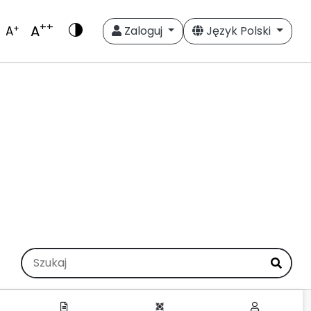
++
A
+
A
Zaloguj
Język Polski