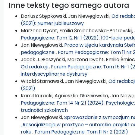
Inne teksty tego samego autora
Dariusz Stępkowski, Jan Niewęgłowski,
Od redakc
(2021): Numer jubileuszowy
Marzena Dycht, Emilia Śmiechowska-Petrovskij,
Pedagogiczne: Tom 12 Nr 1 (2022): 100-lecie peda
Jan Niewęgłowski,
Praca w ujęciu kardynała Ste
pedagogiczne
,
Forum Pedagogiczne: Tom 11 Nr 2
Jacek J. Błeszyński, Marzena Dycht, Emilia Śmie
Od redakcji
,
Forum Pedagogiczne: Tom 15 Nr 1 (2
interdyscyplinarne dyskursy
Witold Starnawski, Jan Niewęgłowski,
Od redakcj
(2021)
Kamil Kuracki, Agnieszka Dłużniewska, Jan Niewę
Pedagogiczne: Tom 14 Nr 2.1 (2024): Psychologi
trudności szkolnych
Jan Niewęgłowski,
Sprawozdanie z sympozjum nau
„Resocjalizacja w praktyce – autorskie projekt 
roku
,
Forum Pedagogiczne: Tom 11 Nr 2 (2021)