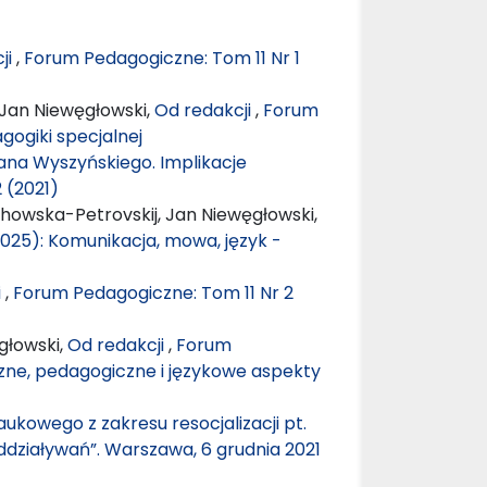
ji
,
Forum Pedagogiczne: Tom 11 Nr 1
 Jan Niewęgłowski,
Od redakcji
,
Forum
gogiki specjalnej
fana Wyszyńskiego. Implikacje
 (2021)
chowska-Petrovskij, Jan Niewęgłowski,
025): Komunikacja, mowa, język -
i
,
Forum Pedagogiczne: Tom 11 Nr 2
głowski,
Od redakcji
,
Forum
czne, pedagogiczne i językowe aspekty
kowego z zakresu resocjalizacji pt.
oddziaływań”. Warszawa, 6 grudnia 2021