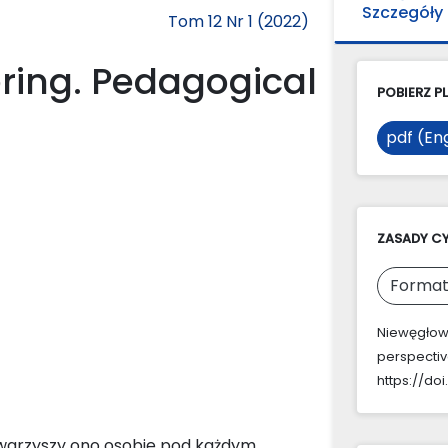
Szczegóły
Tom 12 Nr 1 (2022)
ering. Pedagogical
POBIERZ PL
pdf (Eng
ZASADY C
Format
Niewęgłowsk
perspectiv
https://doi
Towarzyszy ono osobie pod każdym