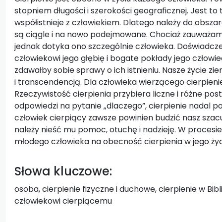
stopniem długości i szerokości geograficznej. Jest to
współistnieje z człowiekiem. Dlatego należy do obszaró
są ciągle i na nowo podejmowane. Chociaż zauważamy 
jednak dotyka ono szczególnie człowieka. Doświadczen
człowiekowi jego głębię i bogate pokłady jego człowi
zdawałby sobie sprawy o ich istnieniu. Nasze życie z
i transcendencją. Dla człowieka wierzącego cierpieni
Rzeczywistość cierpienia przybiera liczne i różne po
odpowiedzi na pytanie „dlaczego”, cierpienie nadal p
człowiek cierpiący zawsze powinien budzić nasz szac
należy nieść mu pomoc, otuchę i nadzieję. W procesi
młodego człowieka na obecność cierpienia w jego życiu
Słowa kluczowe:
osoba, cierpienie fizyczne i duchowe, cierpienie w Bibl
człowiekowi cierpiącemu