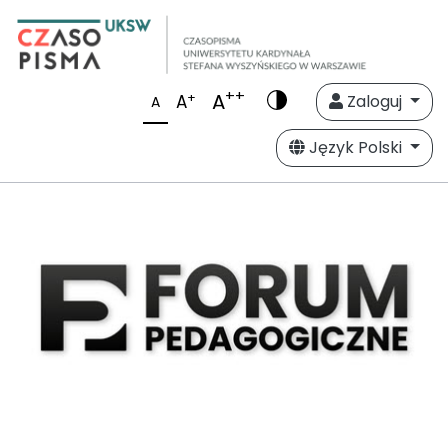
++
A
+
A
Zaloguj
A
Język Polski