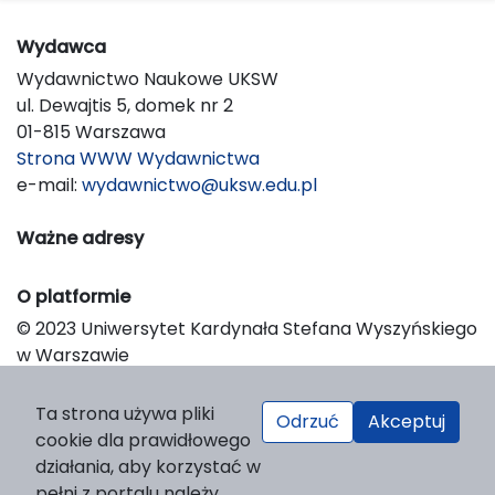
Wydawca
Wydawnictwo Naukowe UKSW
ul. Dewajtis 5, domek nr 2
01-815 Warszawa
Strona WWW Wydawnictwa
e-mail:
wydawnictwo@uksw.edu.pl
Ważne adresy
O platformie
© 2023 Uniwersytet Kardynała Stefana Wyszyńskiego
w Warszawie
Support & Customization by LIBCOM
Platform & Workflow by OJS/PKP
Ta strona używa pliki
Odrzuć
Akceptuj
cookie dla prawidłowego
działania, aby korzystać w
pełni z portalu należy