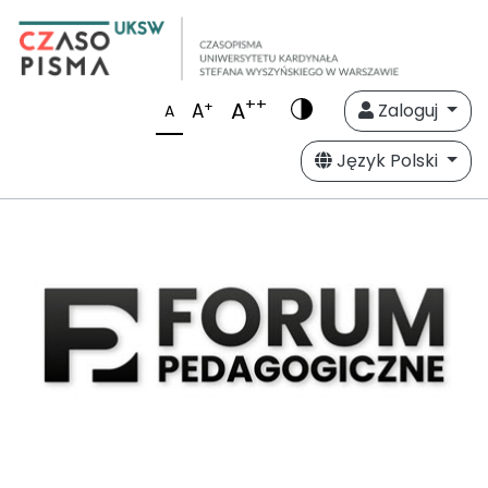
++
A
+
A
Zaloguj
A
Język Polski