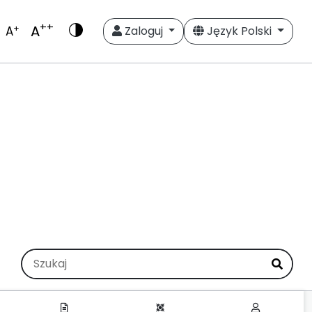
++
A
+
A
Zaloguj
Język Polski