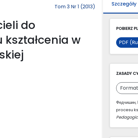
Szczegóły
Tom 3 Nr 1 (2013)
ieli do
POBIERZ PL
 kształcenia w
PDF (Ru
kiej
ZASADY C
Format
Федчишин, 
procesu ks
Pedagogic