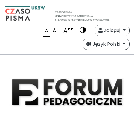
++
A
+
A
Zaloguj
A
Język Polski