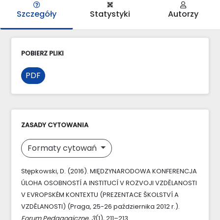
Szczegóły
Statystyki
Autorzy
POBIERZ PLIKI
PDF
ZASADY CYTOWANIA
Formaty cytowań
Stępkowski, D. (2016). MIĘDZYNARODOWA KONFERENCJA
ÚLOHA OSOBNOSTÍ A INSTITUCÍ V ROZVOJI VZDĚLANOSTI
V EVROPSKÉM KONTEXTU (PREZENTACE ŠKOLSTVÍ A
VZDĚLANOSTI) (Praga, 25-26 października 2012 r.).
Forum Pedagogiczne
,
3
(1), 211–213.