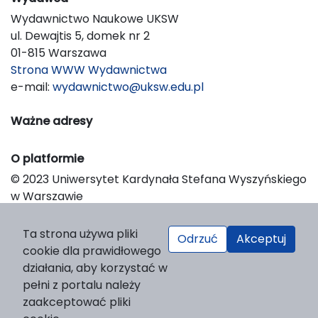
Wydawnictwo Naukowe UKSW
ul. Dewajtis 5, domek nr 2
01-815 Warszawa
Strona WWW Wydawnictwa
e-mail:
wydawnictwo@uksw.edu.pl
Ważne adresy
O platformie
© 2023 Uniwersytet Kardynała Stefana Wyszyńskiego
w Warszawie
Support & Customization by LIBCOM
Platform & Workflow by OJS/PKP
Ta strona używa pliki
Odrzuć
Akceptuj
cookie dla prawidłowego
działania, aby korzystać w
pełni z portalu należy
zaakceptować pliki