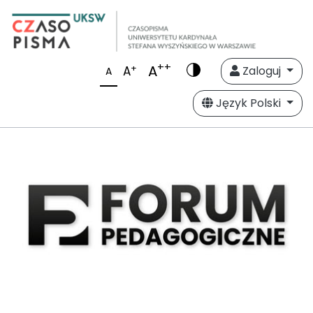
++
A
+
A
Zaloguj
A
Język Polski