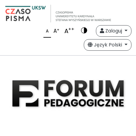
++
A
+
A
Zaloguj
A
Język Polski