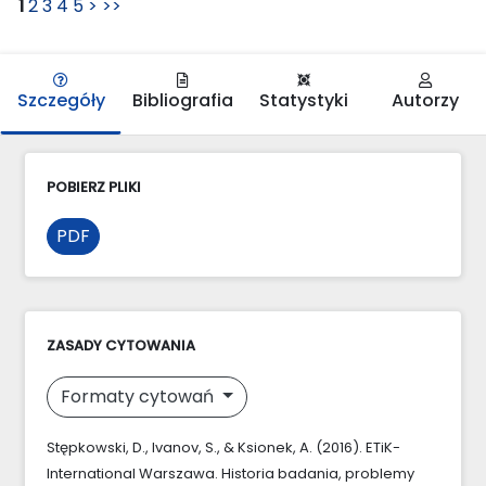
1
2
3
4
5
>
>>
Szczegóły
Bibliografia
Statystyki
Autorzy
POBIERZ PLIKI
PDF
ZASADY CYTOWANIA
Formaty cytowań
Stępkowski, D., Ivanov, S., & Ksionek, A. (2016). ETiK-
International Warszawa. Historia badania, problemy