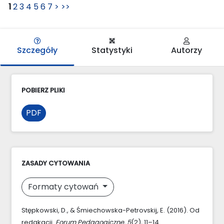
1
2
3
4
5
6
7
>
>>
Szczegóły
Statystyki
Autorzy
POBIERZ PLIKI
PDF
ZASADY CYTOWANIA
Formaty cytowań
Stępkowski, D., & Śmiechowska-Petrovskij, E. (2016). Od
redakacji.
Forum Pedagogiczne
,
5
(2), 11–14.