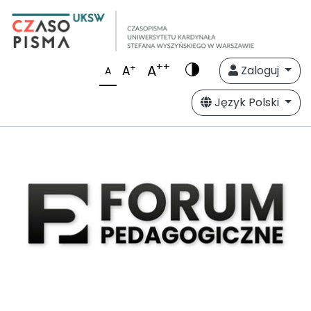
++
A
+
A
Zaloguj
A
Język Polski