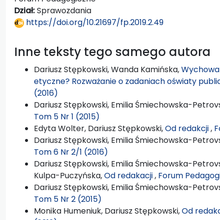
Dział:
Sprawozdania
https://doi.org/10.21697/fp.2019.2.49
Inne teksty tego samego autora
Dariusz Stępkowski, Wanda Kamińska,
Wychowan
etyczne? Rozważanie o zadaniach oświaty publi
(2016)
Dariusz Stępkowski, Emilia Śmiechowska-Petrovs
Tom 5 Nr 1 (2015)
Edyta Wolter, Dariusz Stępkowski,
Od redakcji
,
F
Dariusz Stępkowski, Emilia Śmiechowska-Petrovs
Tom 6 Nr 2/1 (2016)
Dariusz Stępkowski, Emilia Śmiechowska-Petrovs
Kulpa-Puczyńska,
Od redakacji
,
Forum Pedagogi
Dariusz Stępkowski, Emilia Śmiechowska-Petrovs
Tom 5 Nr 2 (2015)
Monika Humeniuk, Dariusz Stępkowski,
Od redakc