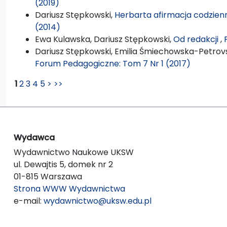
(2019)
Dariusz Stępkowski,
Herbarta afirmacja codzien
(2014)
Ewa Kulawska, Dariusz Stępkowski,
Od redakcji
,
Dariusz Stępkowski, Emilia Śmiechowska-Petrovsk
Forum Pedagogiczne: Tom 7 Nr 1 (2017)
1
2
3
4
5
>
>>
Wydawca
Wydawnictwo Naukowe UKSW
ul. Dewajtis 5, domek nr 2
01-815 Warszawa
Strona WWW Wydawnictwa
e-mail:
wydawnictwo@uksw.edu.pl