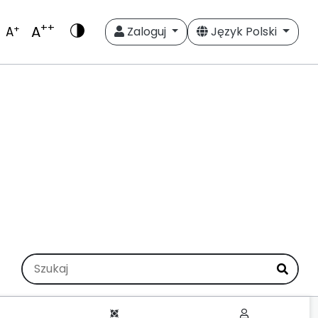
++
A
+
A
Zaloguj
Język Polski