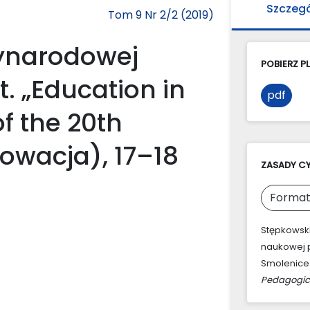
Szczeg
Tom 9 Nr 2/2 (2019)
ynarodowej
POBIERZ PL
. „Education in
pdf
of the 20th
łowacja), 17–18
ZASADY C
Format
Stępkowski
naukowej pt
Smolenice 
Pedagogic