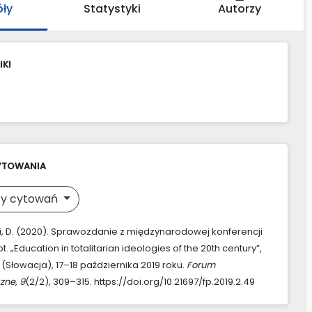
óły
Statystyki
Autorzy
IKI
YTOWANIA
y cytowań
, D. (2020). Sprawozdanie z międzynarodowej konferencji
. „Education in totalitarian ideologies of the 20th century”,
(Słowacja), 17–18 października 2019 roku.
Forum
zne
,
9
(2/2), 309–315. https://doi.org/10.21697/fp.2019.2.49