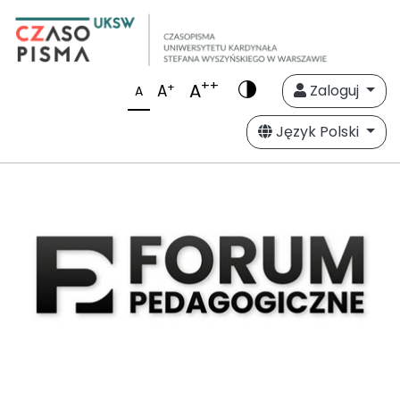
++
A
+
A
Zaloguj
A
Język Polski