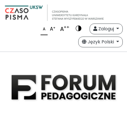
++
A
+
A
Zaloguj
A
Język Polski