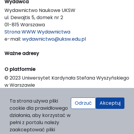
Wydawca
Wydawnictwo Naukowe UKSW
ul. Dewajtis 5, domek nr 2
01-815 Warszawa
Strona WWW Wydawnictwa
e-mail:
wydawnictwo@uksw.edu.pl
Ważne adresy
O platformie
© 2023 Uniwersytet Kardynała Stefana Wyszyńskiego
w Warszawie
Support & Customization by LIBCOM
Platform & Workflow by OJS/PKP
Ta strona używa pliki
Odrzuć
Akceptuj
cookie dla prawidłowego
działania, aby korzystać w
pełni z portalu należy
zaakceptować pliki