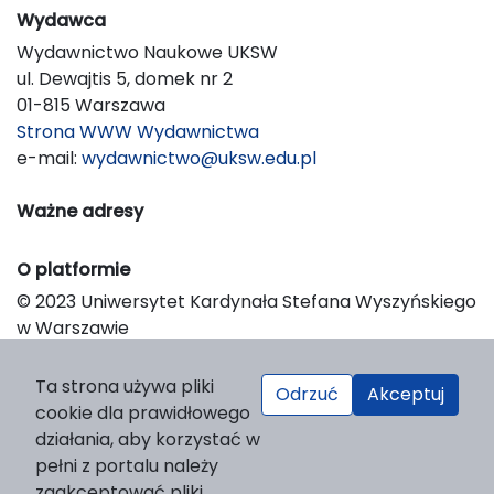
Wydawca
Wydawnictwo Naukowe UKSW
ul. Dewajtis 5, domek nr 2
01-815 Warszawa
Strona WWW Wydawnictwa
e-mail:
wydawnictwo@uksw.edu.pl
Ważne adresy
O platformie
© 2023 Uniwersytet Kardynała Stefana Wyszyńskiego
w Warszawie
Support & Customization by LIBCOM
Platform & Workflow by OJS/PKP
Ta strona używa pliki
Odrzuć
Akceptuj
cookie dla prawidłowego
działania, aby korzystać w
pełni z portalu należy
zaakceptować pliki