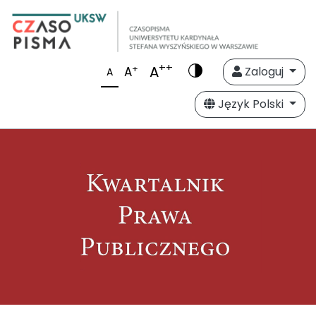
++
A
+
A
Zaloguj
A
Język Polski