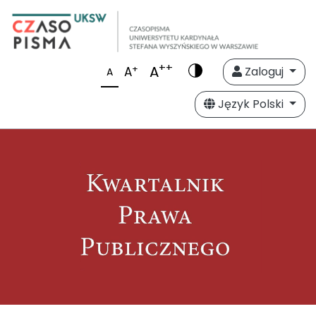
++
A
+
A
Zaloguj
A
Język Polski