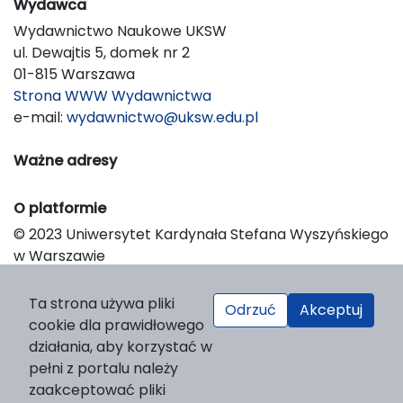
Wydawca
Wydawnictwo Naukowe UKSW
ul. Dewajtis 5, domek nr 2
01-815 Warszawa
Strona WWW Wydawnictwa
e-mail:
wydawnictwo@uksw.edu.pl
Ważne adresy
O platformie
© 2023 Uniwersytet Kardynała Stefana Wyszyńskiego
w Warszawie
Support & Customization by LIBCOM
Platform & Workflow by OJS/PKP
Ta strona używa pliki
Odrzuć
Akceptuj
cookie dla prawidłowego
działania, aby korzystać w
pełni z portalu należy
zaakceptować pliki