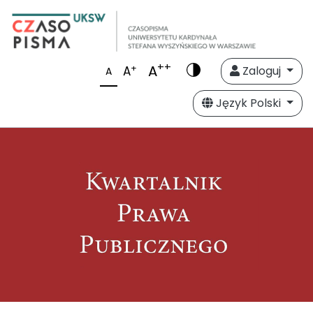
++
A
+
A
Zaloguj
A
Język Polski