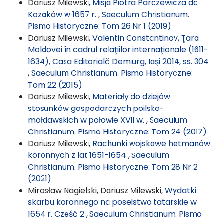
Dariusz Milewski,
Misja Piotra Parczewicza do
Kozaków w 1657 r.
,
Saeculum Christianum.
Pismo Historyczne: Tom 26 Nr 1 (2019)
Dariusz Milewski,
Valentin Constantinov, Ţara
Moldovei în cadrul relaţiilor internaţionale (1611-
1634), Casa Editorială Demiurg, Iaşi 2014, ss. 304
,
Saeculum Christianum. Pismo Historyczne:
Tom 22 (2015)
Dariusz Milewski,
Materiały do dziejów
stosunków gospodarczych poilsko-
mołdawskich w połowie XVII w.
,
Saeculum
Christianum. Pismo Historyczne: Tom 24 (2017)
Dariusz Milewski,
Rachunki wojskowe hetmanów
koronnych z lat 1651-1654
,
Saeculum
Christianum. Pismo Historyczne: Tom 28 Nr 2
(2021)
Mirosław Nagielski, Dariusz Milewski,
Wydatki
skarbu koronnego na poselstwo tatarskie w
1654 r. Część 2
,
Saeculum Christianum. Pismo