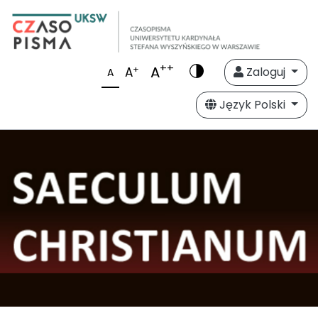
++
A
+
A
Zaloguj
A
Język Polski