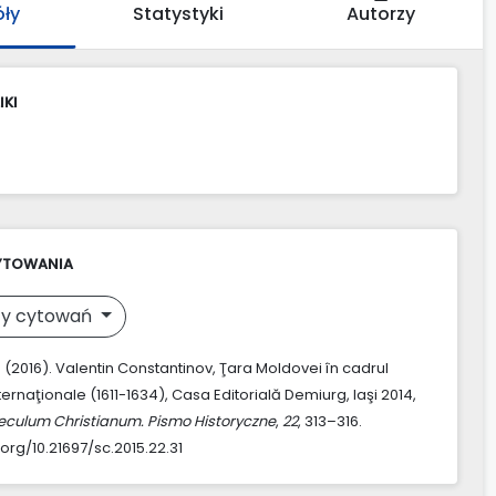
óły
Statystyki
Autorzy
IKI
YTOWANIA
y cytowań
. (2016). Valentin Constantinov, Ţara Moldovei în cadrul
internaţionale (1611-1634), Casa Editorială Demiurg, Iaşi 2014,
eculum Christianum. Pismo Historyczne
,
22
, 313–316.
.org/10.21697/sc.2015.22.31