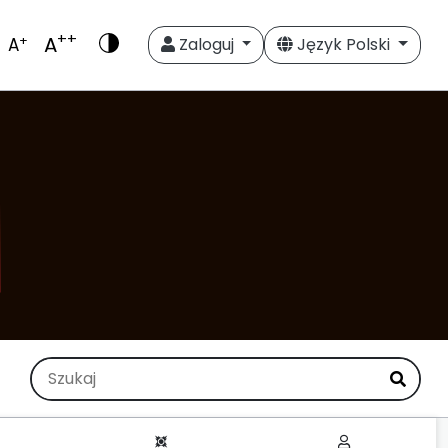
++
A
+
A
Zaloguj
Język Polski