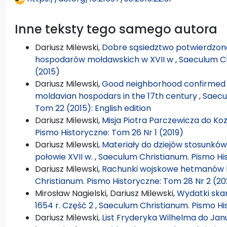
Inne teksty tego samego autora
Dariusz Milewski,
Dobre sąsiedztwo potwierdzon
hospodarów mołdawskich w XVII w
,
Saeculum Ch
(2015)
Dariusz Milewski,
Good neighborhood confirmed b
moldavian hospodars in the 17th century
,
Saecu
Tom 22 (2015): English edition
Dariusz Milewski,
Misja Piotra Parczewicza do Ko
Pismo Historyczne: Tom 26 Nr 1 (2019)
Dariusz Milewski,
Materiały do dziejów stosunkó
połowie XVII w.
,
Saeculum Christianum. Pismo Hi
Dariusz Milewski,
Rachunki wojskowe hetmanów k
Christianum. Pismo Historyczne: Tom 28 Nr 2 (20
Mirosław Nagielski, Dariusz Milewski,
Wydatki ska
1654 r. Część 2
,
Saeculum Christianum. Pismo Hi
Dariusz Milewski,
List Fryderyka Wilhelma do Jan