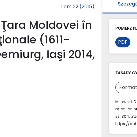
Szczeg
Tom 22 (2015)
 Ţara Moldovei în
POBIERZ PL
ţionale (1611-
PDF
emiurg, Iaşi 2014,
ZASADY C
Format
Milewski, D
relaţiilor 
ss. 304.
Sa
https://doi