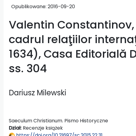
Opublikowane:
2016-09-20
Valentin Constantinov,
cadrul relaţiilor interna
1634), Casa Editorială D
ss. 304
Dariusz Milewski
Saeculum Christianum. Pismo Historyczne
Dział:
Recenzje książek
https://doi.org/10.21697/sc.2015.22.31