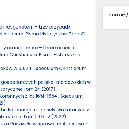
CITED BY /
e indygenatem – trzy przypadki
ristianum. Pismo Historyczne: Tom 22
y an indigenate – three cases of
lum Christianum. Pismo Historyczne:
zaków w 1657 r.
,
Saeculum Christianum.
w gospodarczych poilsko-mołdawskich w
storyczne: Tom 24 (2017)
oronnych z lat 1651-1654
,
Saeculum
21)
rbu koronnego na poselstwo tatarskie w
storyczne: Tom 29 Nr 2 (2022)
usza Radziwiłła w sprawie małżeństwa z