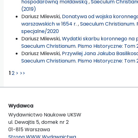
hospodarówną mołdawską
,
Saeculum Christian
(2019)
Dariusz Milewski,
Donatywa od wojska koronnego
warszawskich w 1654 r.
,
Saeculum Christianum. 
specjalne/2020
Dariusz Milewski,
Wydatki skarbu koronnego na po
Saeculum Christianum. Pismo Historyczne: Tom 2
Dariusz Milewski,
Przywilej Jana Jakuba Basiliko
Saeculum Christianum. Pismo Historyczne: Tom 21
1
2
>
>>
Wydawca
Wydawnictwo Naukowe UKSW
ul. Dewajtis 5, domek nr 2
01-815 Warszawa
Strona WWW Wydawnictwa