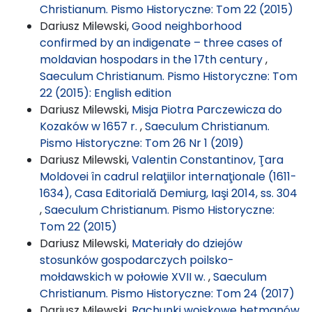
Christianum. Pismo Historyczne: Tom 22 (2015)
Dariusz Milewski,
Good neighborhood
confirmed by an indigenate – three cases of
moldavian hospodars in the 17th century
,
Saeculum Christianum. Pismo Historyczne: Tom
22 (2015): English edition
Dariusz Milewski,
Misja Piotra Parczewicza do
Kozaków w 1657 r.
,
Saeculum Christianum.
Pismo Historyczne: Tom 26 Nr 1 (2019)
Dariusz Milewski,
Valentin Constantinov, Ţara
Moldovei în cadrul relaţiilor internaţionale (1611-
1634), Casa Editorială Demiurg, Iaşi 2014, ss. 304
,
Saeculum Christianum. Pismo Historyczne:
Tom 22 (2015)
Dariusz Milewski,
Materiały do dziejów
stosunków gospodarczych poilsko-
mołdawskich w połowie XVII w.
,
Saeculum
Christianum. Pismo Historyczne: Tom 24 (2017)
Dariusz Milewski,
Rachunki wojskowe hetmanów