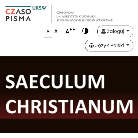
++
A
+
A
Zaloguj
A
Język Polski