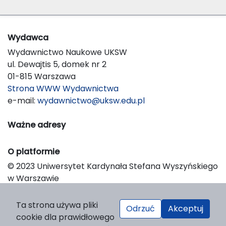
Wydawca
Wydawnictwo Naukowe UKSW
ul. Dewajtis 5, domek nr 2
01-815 Warszawa
Strona WWW Wydawnictwa
e-mail:
wydawnictwo@uksw.edu.pl
Ważne adresy
O platformie
© 2023 Uniwersytet Kardynała Stefana Wyszyńskiego
w Warszawie
Support & Customization by LIBCOM
Platform & Workflow by OJS/PKP
Ta strona używa pliki
Odrzuć
Akceptuj
cookie dla prawidłowego