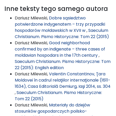
Inne teksty tego samego autora
Dariusz Milewski,
Dobre sąsiedztwo
potwierdzone indygenatem – trzy przypadki
hospodarów mołdawskich w XVII w
,
Saeculum
Christianum. Pismo Historyczne: Tom 22 (2015)
Dariusz Milewski,
Good neighborhood
confirmed by an indigenate – three cases of
moldavian hospodars in the 17th century
,
Saeculum Christianum. Pismo Historyczne: Tom
22 (2015): English edition
Dariusz Milewski,
Valentin Constantinov, Ţara
Moldovei în cadrul relaţiilor internaţionale (1611-
1634), Casa Editorială Demiurg, Iaşi 2014, ss. 304
,
Saeculum Christianum. Pismo Historyczne:
Tom 22 (2015)
Dariusz Milewski,
Materiały do dziejów
stosunków gospodarczych poilsko-