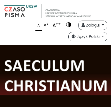
++
A
+
A
Zaloguj
A
Język Polski