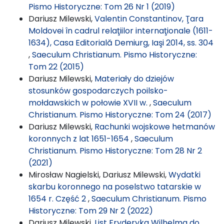
Pismo Historyczne: Tom 26 Nr 1 (2019)
Dariusz Milewski,
Valentin Constantinov, Ţara
Moldovei în cadrul relaţiilor internaţionale (1611-
1634), Casa Editorială Demiurg, Iaşi 2014, ss. 304
,
Saeculum Christianum. Pismo Historyczne:
Tom 22 (2015)
Dariusz Milewski,
Materiały do dziejów
stosunków gospodarczych poilsko-
mołdawskich w połowie XVII w.
,
Saeculum
Christianum. Pismo Historyczne: Tom 24 (2017)
Dariusz Milewski,
Rachunki wojskowe hetmanów
koronnych z lat 1651-1654
,
Saeculum
Christianum. Pismo Historyczne: Tom 28 Nr 2
(2021)
Mirosław Nagielski, Dariusz Milewski,
Wydatki
skarbu koronnego na poselstwo tatarskie w
1654 r. Część 2
,
Saeculum Christianum. Pismo
Historyczne: Tom 29 Nr 2 (2022)
Dariusz Milewski,
List Fryderyka Wilhelma do