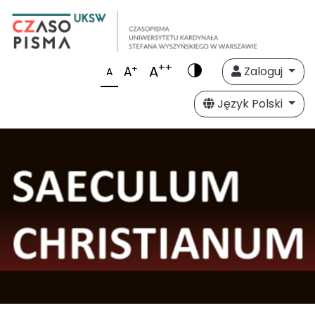
++
A
+
A
Zaloguj
A
Język Polski