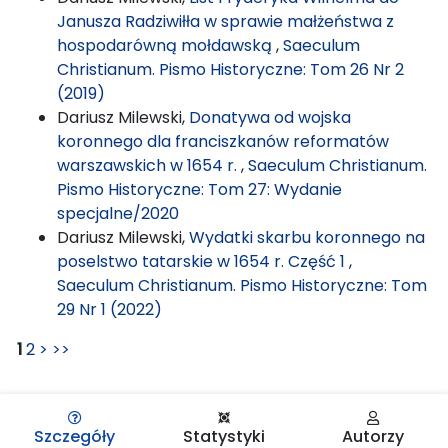
Janusza Radziwiłła w sprawie małżeństwa z
hospodarówną mołdawską
,
Saeculum
Christianum. Pismo Historyczne: Tom 26 Nr 2
(2019)
Dariusz Milewski,
Donatywa od wojska
koronnego dla franciszkanów reformatów
warszawskich w 1654 r.
,
Saeculum Christianum.
Pismo Historyczne: Tom 27: Wydanie
specjalne/2020
Dariusz Milewski,
Wydatki skarbu koronnego na
poselstwo tatarskie w 1654 r. Część 1
,
Saeculum Christianum. Pismo Historyczne: Tom
29 Nr 1 (2022)
1
2
>
>>
Szczegóły
Statystyki
Autorzy