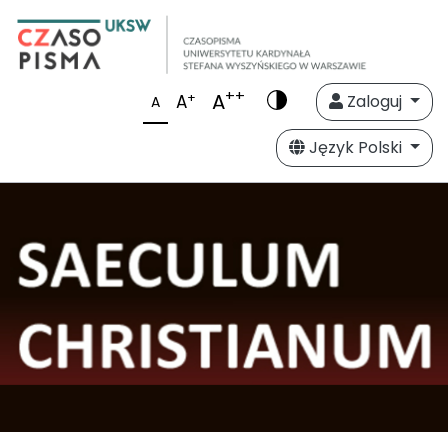
++
A
+
A
Zaloguj
A
Język Polski