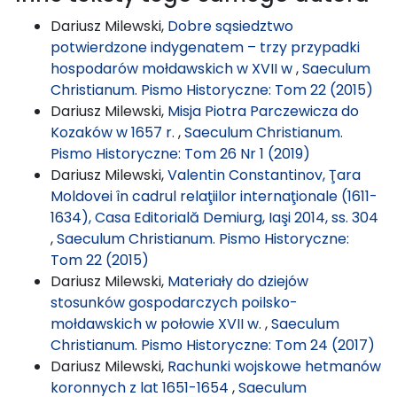
Dariusz Milewski,
Dobre sąsiedztwo
potwierdzone indygenatem – trzy przypadki
hospodarów mołdawskich w XVII w
,
Saeculum
Christianum. Pismo Historyczne: Tom 22 (2015)
Dariusz Milewski,
Misja Piotra Parczewicza do
Kozaków w 1657 r.
,
Saeculum Christianum.
Pismo Historyczne: Tom 26 Nr 1 (2019)
Dariusz Milewski,
Valentin Constantinov, Ţara
Moldovei în cadrul relaţiilor internaţionale (1611-
1634), Casa Editorială Demiurg, Iaşi 2014, ss. 304
,
Saeculum Christianum. Pismo Historyczne:
Tom 22 (2015)
Dariusz Milewski,
Materiały do dziejów
stosunków gospodarczych poilsko-
mołdawskich w połowie XVII w.
,
Saeculum
Christianum. Pismo Historyczne: Tom 24 (2017)
Dariusz Milewski,
Rachunki wojskowe hetmanów
koronnych z lat 1651-1654
,
Saeculum