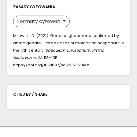
ZASADY CYTOWANIA
Formaty cytowań
Milewski, D. (2021). Good neighborhood confirmed by
an indigenate – three cases of moldavian hospodars in
the 17th century.
Saeculum Christianum. Pismo
Historyczne
,
22
, 113–135.
https://doi.org/10.21697/sc.2015.22.11en
CITED BY / SHARE