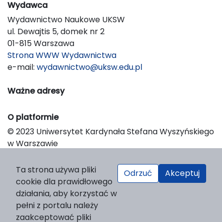
Wydawca
Wydawnictwo Naukowe UKSW
ul. Dewajtis 5, domek nr 2
01-815 Warszawa
Strona WWW Wydawnictwa
e-mail:
wydawnictwo@uksw.edu.pl
Ważne adresy
O platformie
© 2023 Uniwersytet Kardynała Stefana Wyszyńskiego
w Warszawie
Support & Customization by LIBCOM
Platform & Workflow by OJS/PKP
Ta strona używa pliki
Odrzuć
Akceptuj
cookie dla prawidłowego
działania, aby korzystać w
pełni z portalu należy
zaakceptować pliki