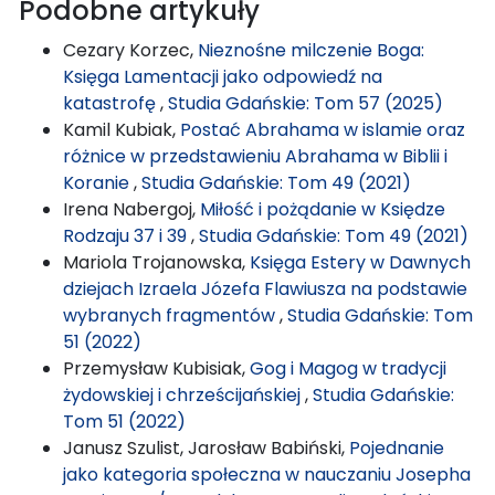
Podobne artykuły
Cezary Korzec,
Nieznośne milczenie Boga:
Księga Lamentacji jako odpowiedź na
katastrofę
,
Studia Gdańskie: Tom 57 (2025)
Kamil Kubiak,
Postać Abrahama w islamie oraz
różnice w przedstawieniu Abrahama w Biblii i
Koranie
,
Studia Gdańskie: Tom 49 (2021)
Irena Nabergoj,
Miłość i pożądanie w Księdze
Rodzaju 37 i 39
,
Studia Gdańskie: Tom 49 (2021)
Mariola Trojanowska,
Księga Estery w Dawnych
dziejach Izraela Józefa Flawiusza na podstawie
wybranych fragmentów
,
Studia Gdańskie: Tom
51 (2022)
Przemysław Kubisiak,
Gog i Magog w tradycji
żydowskiej i chrześcijańskiej
,
Studia Gdańskie:
Tom 51 (2022)
Janusz Szulist, Jarosław Babiński,
Pojednanie
jako kategoria społeczna w nauczaniu Josepha