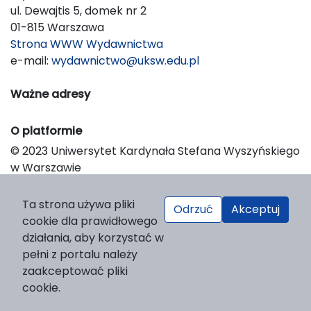
ul. Dewajtis 5, domek nr 2
01-815 Warszawa
Strona WWW Wydawnictwa
e-mail:
wydawnictwo@uksw.edu.pl
Ważne adresy
O platformie
© 2023 Uniwersytet Kardynała Stefana Wyszyńskiego
w Warszawie
Support & Customization by LIBCOM
Platform & Workflow by OJS/PKP
Ta strona używa pliki
Odrzuć
Akceptuj
cookie dla prawidłowego
działania, aby korzystać w
pełni z portalu należy
zaakceptować pliki
cookie.