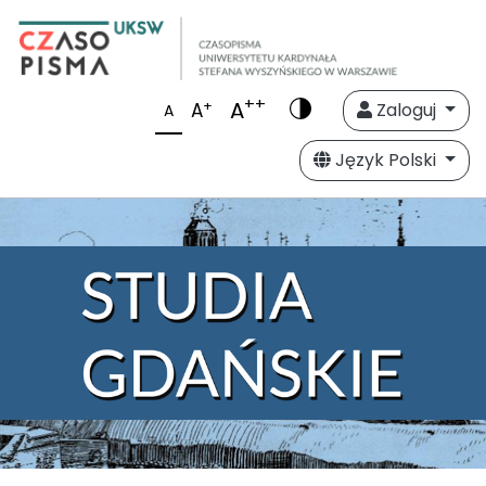
++
A
+
A
Zaloguj
A
Język Polski