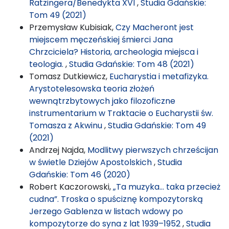
Ratzingera/Benedykta XVI
,
Studia Gdańskie:
Tom 49 (2021)
Przemysław Kubisiak,
Czy Macheront jest
miejscem męczeńskiej śmierci Jana
Chrzciciela? Historia, archeologia miejsca i
teologia.
,
Studia Gdańskie: Tom 48 (2021)
Tomasz Dutkiewicz,
Eucharystia i metafizyka.
Arystotelesowska teoria złożeń
wewnątrzbytowych jako filozoficzne
instrumentarium w Traktacie o Eucharystii św.
Tomasza z Akwinu
,
Studia Gdańskie: Tom 49
(2021)
Andrzej Najda,
Modlitwy pierwszych chrześcijan
w świetle Dziejów Apostolskich
,
Studia
Gdańskie: Tom 46 (2020)
Robert Kaczorowski,
„Ta muzyka… taka przecież
cudna”. Troska o spuściznę kompozytorską
Jerzego Gablenza w listach wdowy po
kompozytorze do syna z lat 1939–1952
,
Studia