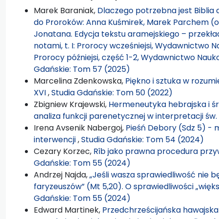
Marek Baraniak,
Dlaczego potrzebna jest Bibli
do Proroków: Anna Kuśmirek, Marek Parchem (o
Jonatana. Edycja tekstu aramejskiego – przekła
notami, t. I: Prorocy wcześniejsi, Wydawnictwo N
Prorocy późniejsi, część 1-2, Wydawnictwo Na
Gdańskie: Tom 57 (2025)
Marcelina Zdenkowska,
Piękno i sztuka w rozum
XVI
,
Studia Gdańskie: Tom 50 (2022)
Zbigniew Krajewski,
Hermeneutyka hebrajska i śr
analiza funkcji parenetycznej w interpretacji św.
Irena Avsenik Nabergoj,
Pieśń Debory (Sdz 5) - m
interwencji
,
Studia Gdańskie: Tom 54 (2024)
Cezary Korzec,
Rîb jako prawna procedura przy
Gdańskie: Tom 55 (2024)
Andrzej Najda,
„Jeśli wasza sprawiedliwość nie b
faryzeuszów” (Mt 5,20). O sprawiedliwości „więk
Gdańskie: Tom 55 (2024)
Edward Martinek,
Przedchrześcijańska hawajska