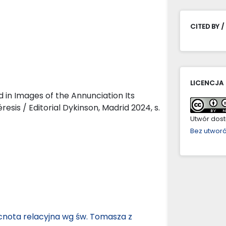
CITED BY /
LICENCJA
 in Images of the Annunciation Its
esis / Editorial Dykinson, Madrid 2024, s.
Utwór dostę
Bez utwor
cnota relacyjna wg św. Tomasza z