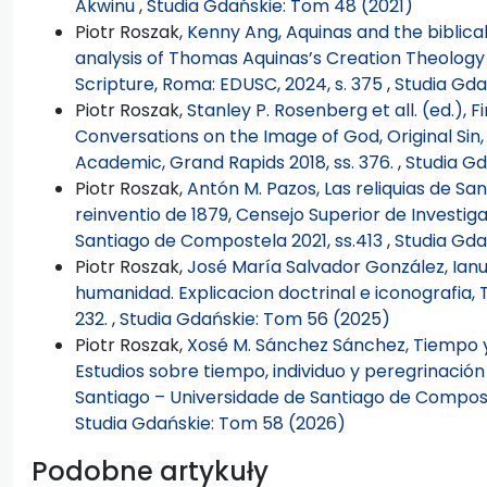
Akwinu
,
Studia Gdańskie: Tom 48 (2021)
Piotr Roszak,
Kenny Ang, Aquinas and the biblical
analysis of Thomas Aquinas’s Creation Theology i
Scripture, Roma: EDUSC, 2024, s. 375
,
Studia Gda
Piotr Roszak,
Stanley P. Rosenberg et all. (ed.), 
Conversations on the Image of God, Original Sin,
Academic, Grand Rapids 2018, ss. 376.
,
Studia Gd
Piotr Roszak,
Antón M. Pazos, Las reliquias de S
reinventio de 1879, Censejo Superior de Investiga
Santiago de Compostela 2021, ss.413
,
Studia Gda
Piotr Roszak,
José María Salvador González, Ianu
humanidad. Explicacion doctrinal e iconografia, 
232.
,
Studia Gdańskie: Tom 56 (2025)
Piotr Roszak,
Xosé M. Sánchez Sánchez, Tiempo y
Estudios sobre tiempo, individuo y peregrinació
Santiago – Universidade de Santiago de Compos
Studia Gdańskie: Tom 58 (2026)
Podobne artykuły