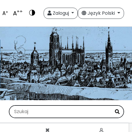
++
A
+
A
Zaloguj
Język Polski