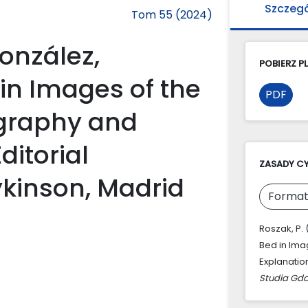
Szczeg
Tom 55 (2024)
onzález,
POBIERZ PL
in Images of the
PDF
ography and
ditorial
ZASADY C
Dykinson, Madrid
Format
Roszak, P.
Bed in Ima
Explanation
Studia Gda