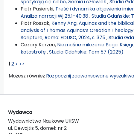
spotykają się niebo, ziemia i człowiek
,
Studia Gd
Piotr Pasierski,
Treść i dynamika objawienia imien
Analiza narracji Wj 25,1-40,38
,
Studia Gdańskie: 
Piotr Roszak,
Kenny Ang, Aquinas and the biblical
analysis of Thomas Aquinas’s Creation Theology i
Scripture, Roma: EDUSC, 2024, s. 375
,
Studia Gda
Cezary Korzec,
Nieznośne milczenie Boga: Księg
katastrofę
,
Studia Gdańskie: Tom 57 (2025)
1
2
>
>>
Możesz również
Rozpocznij zaawansowane wyszukiwa
Wydawca
Wydawnictwo Naukowe UKSW
ul. Dewajtis 5, domek nr 2