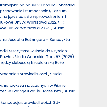
a aramejska po polsku? Targum Jonatana
pracowanie i tłumaczenie), Targum
d na język polski z wprowadzeniem i
aukowe UKSW: Warszawa 2022, t. II:
ukowe UKSW: Warszawa 2023.
,
Studia
ieniu Josepha Ratzingera – Benedykta
odki retoryczne w Liście do Rzymian:
 Pawła.
,
Studia Gdańskie: Tom 57 (2025)
iędzy słabością Izraela a siłą Bożej
wracania sprawiedliwości.
,
Studia
ędzie większa niż uczonych w Piśmie i
szej” w Ewangelii wg św. Mateusza
,
Studia
 koncepcja sprawiedliwości: Gdy