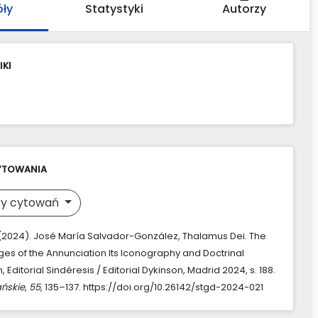
óły
Statystyki
Autorzy
IKI
YTOWANIA
y cytowań
 (2024). José María Salvador-González, Thalamus Dei. The
ges of the Annunciation Its Iconography and Doctrinal
, Editorial Sindéresis / Editorial Dykinson, Madrid 2024, s. 188.
ńskie
,
55
, 135–137. https://doi.org/10.26142/stgd-2024-021