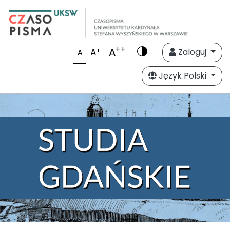
++
A
+
A
Zaloguj
A
Język Polski