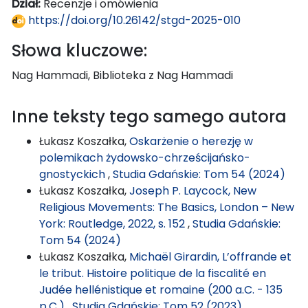
Dział:
Recenzje i omówienia
https://doi.org/10.26142/stgd-2025-010
Słowa kluczowe:
Nag Hammadi, Biblioteka z Nag Hammadi
Inne teksty tego samego autora
Łukasz Koszałka,
Oskarżenie o herezję w
polemikach żydowsko-chrześcijańsko-
gnostyckich
,
Studia Gdańskie: Tom 54 (2024)
Łukasz Koszałka,
Joseph P. Laycock, New
Religious Movements: The Basics, London – New
York: Routledge, 2022, s. 152
,
Studia Gdańskie:
Tom 54 (2024)
Łukasz Koszałka,
Michaël Girardin, L’offrande et
le tribut. Histoire politique de la fiscalité en
Judée hellénistique et romaine (200 a.C. - 135
p.C.)
,
Studia Gdańskie: Tom 52 (2023)