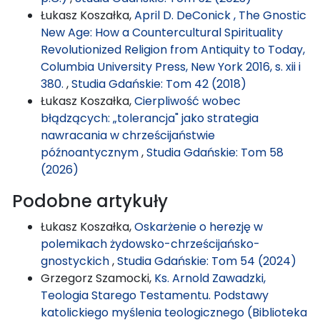
Łukasz Koszałka,
April D. DeConick , The Gnostic
New Age: How a Countercultural Spirituality
Revolutionized Religion from Antiquity to Today,
Columbia University Press, New York 2016, s. xii i
380.
,
Studia Gdańskie: Tom 42 (2018)
Łukasz Koszałka,
Cierpliwość wobec
błądzących: „tolerancja" jako strategia
nawracania w chrześcijaństwie
późnoantycznym
,
Studia Gdańskie: Tom 58
(2026)
Podobne artykuły
Łukasz Koszałka,
Oskarżenie o herezję w
polemikach żydowsko-chrześcijańsko-
gnostyckich
,
Studia Gdańskie: Tom 54 (2024)
Grzegorz Szamocki,
Ks. Arnold Zawadzki,
Teologia Starego Testamentu. Podstawy
katolickiego myślenia teologicznego (Biblioteka