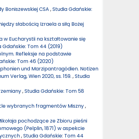
dy Boniszewskiej CSA
,
Studia Gdańskie:
iędzy słabością Izraela a siłą Bożej
w Eucharystii na kształtowanie się
a Gdańskie: Tom 44 (2019)
lnym. Refleksje na podstawie
ańskie: Tom 46 (2020)
phonien und Marzipantragödien. Notizen
m Verlag, Wien 2020, ss. 159.
,
Studia
przemiany
,
Studia Gdańskie: Tom 58
tle wybranych fragmentów Miszny
,
Mikołaja pochodzące ze Zbioru pieśni
omowego (Pelplin, 1871) w aspekcie
zycznych
,
Studia Gdańskie: Tom 44