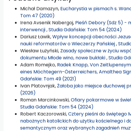
Michał Damazyn,
Eucharystia w pismach s. Wan
Tom 47 (2020)
Irena Avsenik Nabergoj,
Pieśń Debory (Sdz 5) - m
interwencji
,
Studia Gdańskie: Tom 54 (2024)
Dariusz Ławik,
Wpływ koncepcji obecności Jezusa 
nauki reformatorów o Wieczerzy Pańskiej
,
Studi
Wiesław Łużyński,
Zasady społeczne w życiu wspó
dokumentu Młode wino, nowe bukłaki
,
Studia Gd
Adam Romejko,
Radek Knapp, Von Zeitlupensym
eines Möchtegern-Österreichers, Amalthea Signu
Gdańskie: Tom 49 (2021)
Ivan Platovnjak,
Żałoba jako miejsce duchowej 
(2026)
Roman Marcinkowski,
Ofiary pokarmowe w świe
Studia Gdańskie: Tom 54 (2024)
Robert Kaczorowski,
Cztery pieśni do świętego 
nabożnych katolickich do użytku kościelnego i d
semantycznym oraz wybranych zagadnień mu