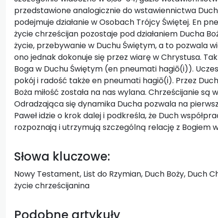
przedstawione analogicznie do wstawiennictwa Duch
podejmuje działanie w Osobach Trójcy Świętej. En pn
życie chrześcijan pozostaje pod działaniem Ducha B
życie, przebywanie w Duchu Świętym, a to pozwala wi
ono jednak dokonuje się przez wiarę w Chrystusa. Tak Ż
Boga w Duchu Świętym (en pneumati hagiō(i)). Uczes
pokój i radość także en pneumati hagiō(i). Przez Du
Boża miłość została na nas wylana. Chrześcijanie są w
Odradzająca się dynamika Ducha pozwala na pierws
Paweł idzie o krok dalej i podkreśla, że Duch współprac
rozpoznają i utrzymują szczególną relację z Bogiem w 
Słowa kluczowe:
Nowy Testament, List do Rzymian, Duch Boży, Duch C
życie chrześcijanina
Podobne artykuły