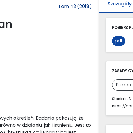
Szczegóły
Tom 43 (2018)
ian
POBIERZ PL
pdf
ZASADY C
Format
Stasiak , S
https://do
ych określeń. Badania pokazują, że
no w działaniu, jak i istnieniu. Jest to
 Chrystusa z woli Boga Ojca jest