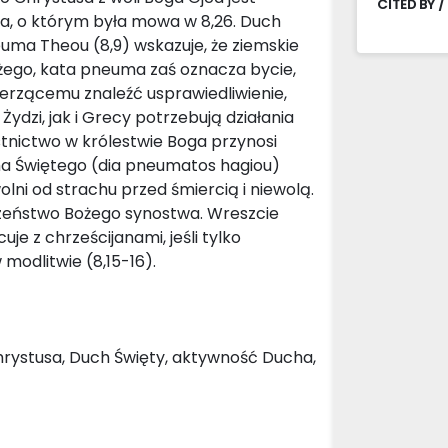
CITED BY /
a, o którym była mowa w 8,26. Duch
euma Theou (8,9) wskazuje, że ziemskie
ożego, kata pneuma zaś oznacza bycie,
erzącemu znaleźć usprawiedliwienie,
ydzi, jak i Grecy potrzebują działania
tnictwo w królestwie Boga przynosi
cha Świętego (dia pneumatos hagiou)
olni od strachu przed śmiercią i niewolą.
zeństwo Bożego synostwa. Wreszcie
uje z chrześcijanami, jeśli tylko
modlitwie (8,15-16).
hrystusa, Duch Święty, aktywność Ducha,