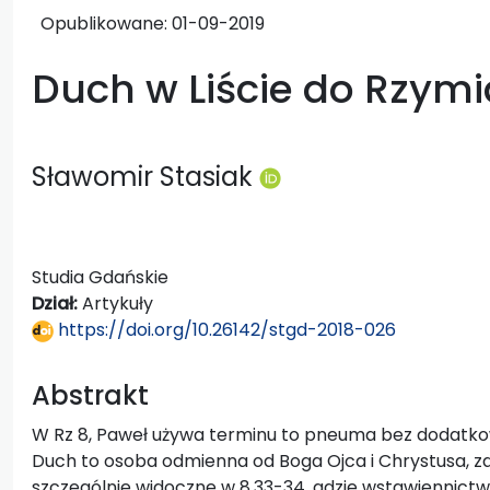
Opublikowane:
01-09-2019
Duch w Liście do Rzym
Sławomir Stasiak
Studia Gdańskie
Dział:
Artykuły
https://doi.org/10.26142/stgd-2018-026
Abstrakt
W Rz 8, Paweł używa terminu to pneuma bez dodatkow
Duch to osoba odmienna od Boga Ojca i Chrystusa, zarów
szczególnie widoczne w 8,33-34, gdzie wstawiennictwo