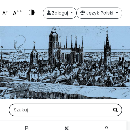
++
A
+
A
Zaloguj
Język Polski