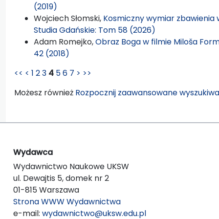
(2019)
Wojciech Słomski,
Kosmiczny wymiar zbawienia w
Studia Gdańskie: Tom 58 (2026)
Adam Romejko,
Obraz Boga w filmie Miloša Fo
42 (2018)
<<
<
1
2
3
4
5
6
7
>
>>
Możesz również
Rozpocznij zaawansowane wyszukiwa
Wydawca
Wydawnictwo Naukowe UKSW
ul. Dewajtis 5, domek nr 2
01-815 Warszawa
Strona WWW Wydawnictwa
e-mail:
wydawnictwo@uksw.edu.pl