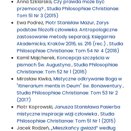
Anna Szklarska,
Czy prawda może być
przemocą?
,
Studia Philosophiae Christianae:
Tom 51 Nr 3 (2015)
Ewa Podrez,
Piotr Stanisław Mazur, Zarys
podstaw filozofii człowieka. Antropologiczne
zastosowanie metody separacji, Księgarnia
Akademicka, Kraków 2016, ss. 216 (rec.)
,
Studia
Philosophiae Christianae: Tom 54 Nr 4 (2018)
Kamil Majcherek,
Koncepcja szczęścia w
pismach Św. Augustyna
,
Studia Philosophiae
Christianae: Tom 52 Nr 1 (2016)
Mirosław Kiwka,
Mistyczne odkrywanie Boga w
"Itinerarium mentis in Deum" św. Bonawentury
,
Studia Philosophiae Christianae: Tom 53 Nr 2
(2017)
Piotr Koprowski,
Janusza Stanisława Pasierba
mistyczne inspiracje wizji człowieka
,
Studia
Philosophiae Christianae: Tom 51 Nr 1 (2015)
Jacek Rodzeń,
„Mieszkańcy gwiazd” według