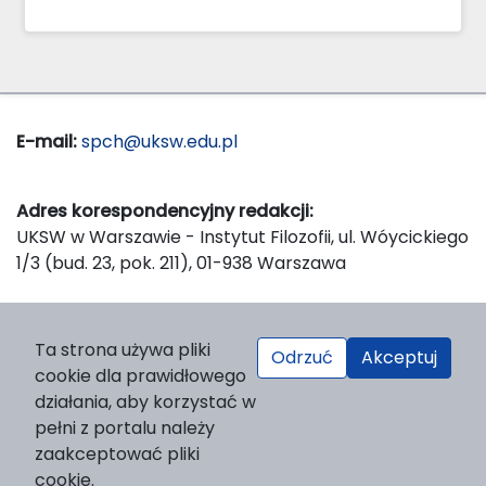
E-mail:
spch@uksw.edu.pl
Adres korespondencyjny redakcji:
UKSW w Warszawie - Instytut Filozofii, ul. Wóycickiego
1/3 (bud. 23, pok. 211), 01-938 Warszawa
Wydawca:
Ta strona używa pliki
Odrzuć
Akceptuj
Wydawnictwo Naukowe UKSW, ul. Dewajtis 5, domek
cookie dla prawidłowego
nr 2, 01-815 Warszawa
działania, aby korzystać w
Strona WWW Wydawnictwa
pełni z portalu należy
e-mail:
wydawnictwo@uksw.edu.pl
zaakceptować pliki
cookie.