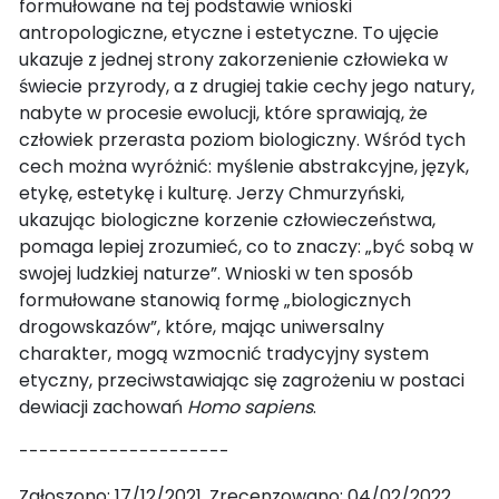
formułowane na tej podstawie wnioski
antropologiczne, etyczne i estetyczne. To ujęcie
ukazuje z jednej strony zakorzenienie człowieka w
świecie przyrody, a z drugiej takie cechy jego natury,
nabyte w procesie ewolucji, które sprawiają, że
człowiek przerasta poziom biologiczny. Wśród tych
cech można wyróżnić: myślenie abstrakcyjne, język,
etykę, estetykę i kulturę. Jerzy Chmurzyński,
ukazując biologiczne korzenie człowieczeństwa,
pomaga lepiej zrozumieć, co to znaczy: „być sobą w
swojej ludzkiej naturze”. Wnioski w ten sposób
formułowane stanowią formę „biologicznych
drogowskazów”, które, mając uniwersalny
charakter, mogą wzmocnić tradycyjny system
etyczny, przeciwstawiając się zagrożeniu w postaci
dewiacji zachowań
Homo sapiens
.
---------------------
Zgłoszono: 17/12/2021. Zrecenzowano: 04/02/2022.