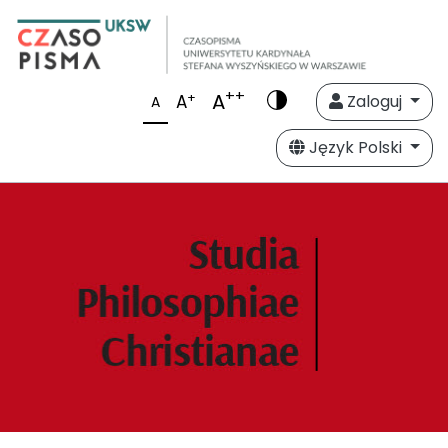
++
A
+
A
Zaloguj
A
Język Polski