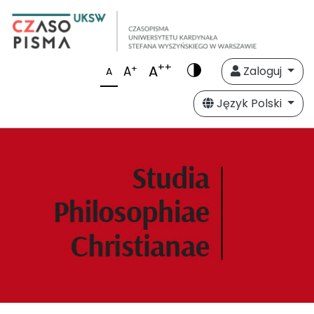
++
A
+
A
Zaloguj
A
Język Polski