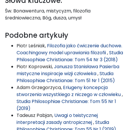
Słowa kluczowe:
Św. Bonawentura, mistycyzm, filozofia
średniowieczna, Bóg, dusza, umysł
Podobne artykuły
Piotr Leśniak,
Filozofia jako ćwiczenie duchowe.
Coachingowy model uprawiania filozofii
,
Studia
Philosophiae Christianae: Tom 54 Nr 3 (2018)
Piotr Koprowski,
Janusza Stanisława Pasierba
mistyczne inspiracje wizji człowieka
,
Studia
Philosophiae Christianae: Tom 51 Nr 1 (2015)
Adam Grzegorzyca,
Eriugeny koncepcja
stworzenia wszystkiego z niczego w człowieku
,
Studia Philosophiae Christianae: Tom 55 Nr 1
(2019)
Tadeusz Pabjan,
Uwagi o teistycznej
interpretacji zasady antropicznej
,
Studia
Philosophiae Christianae: Tom 55 Nr 1 (2019)