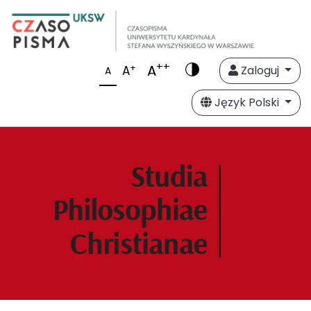
++
A
+
A
Zaloguj
A
Język Polski