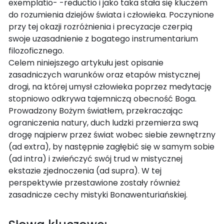
exemplatio- -reductio i jako taka stała się kluczem
do rozumienia dziejów świata i człowieka. Poczynione
przy tej okazji rozróżnienia i precyzacje czerpią
swoje uzasadnienie z bogatego instrumentarium
filozoficznego.
Celem niniejszego artykułu jest opisanie
zasadniczych warunków oraz etapów mistycznej
drogi, na której umysł człowieka poprzez medytację
stopniowo odkrywa tajemniczą obecność Boga.
Prowadzony Bożym światłem, przekraczając
ograniczenia natury, duch ludzki przemierza swą
drogę najpierw przez świat wobec siebie zewnętrzny
(ad extra), by następnie zagłębić się w samym sobie
(ad intra) i zwieńczyć swój trud w mistycznej
ekstazie zjednoczenia (ad supra). W tej
perspektywie przestawione zostały również
zasadnicze cechy mistyki Bonawenturiańskiej.