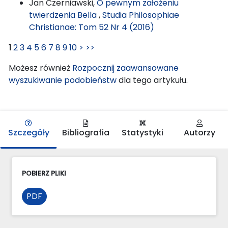
Jan Czerniawski,
O pewnym założeniu
twierdzenia Bella
,
Studia Philosophiae
Christianae: Tom 52 Nr 4 (2016)
1
2
3
4
5
6
7
8
9
10
>
>>
Możesz również
Rozpocznij zaawansowane
wyszukiwanie podobieństw
dla tego artykułu.
Szczegóły
Bibliografia
Statystyki
Autorzy
POBIERZ PLIKI
PDF