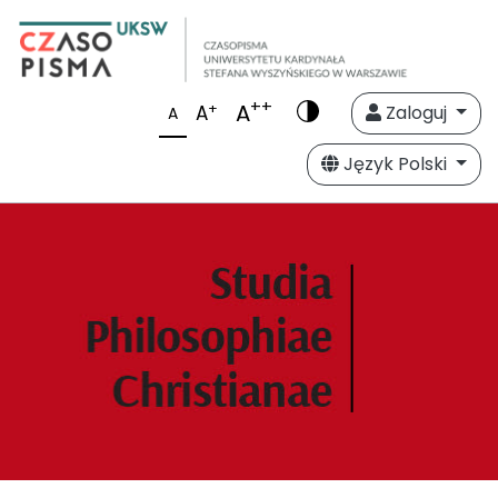
++
A
+
A
Zaloguj
A
Język Polski