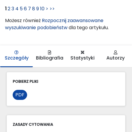
1
2
3
4
5
6
7
8
9
10
>
>>
Możesz również
Rozpocznij zaawansowane
wyszukiwanie podobieństw
dla tego artykułu.
Szczegóły
Bibliografia
Statystyki
Autorzy
POBIERZ PLIKI
PDF
ZASADY CYTOWANIA