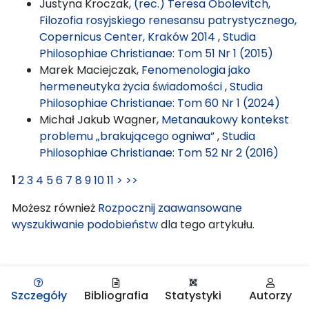
Justyna Kroczak,
(rec.) Teresa Obolevitch,
Filozofia rosyjskiego renesansu patrystycznego,
Copernicus Center, Kraków 2014
,
Studia
Philosophiae Christianae: Tom 51 Nr 1 (2015)
Marek Maciejczak,
Fenomenologia jako
hermeneutyka życia świadomości
,
Studia
Philosophiae Christianae: Tom 60 Nr 1 (2024)
Michał Jakub Wagner,
Metanaukowy kontekst
problemu „brakującego ogniwa”
,
Studia
Philosophiae Christianae: Tom 52 Nr 2 (2016)
1
2
3
4
5
6
7
8
9
10
11
>
>>
Możesz również
Rozpocznij zaawansowane
wyszukiwanie podobieństw
dla tego artykułu.
Szczegóły
Bibliografia
Statystyki
Autorzy