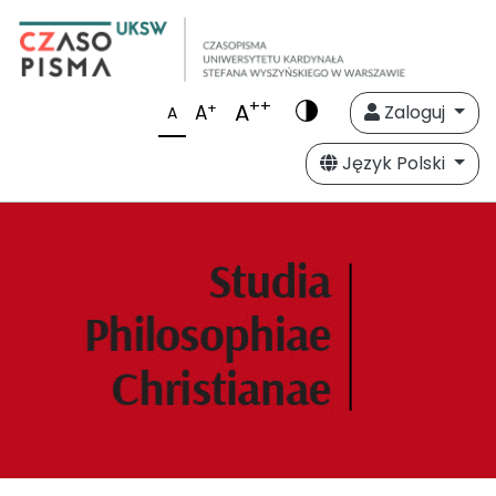
++
A
+
A
Zaloguj
A
Język Polski