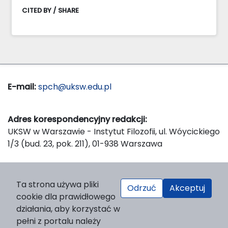
CITED BY / SHARE
E-mail:
spch@uksw.edu.pl
Adres korespondencyjny redakcji:
UKSW w Warszawie - Instytut Filozofii, ul. Wóycickiego
1/3 (bud. 23, pok. 211), 01-938 Warszawa
Wydawca:
Ta strona używa pliki
Odrzuć
Akceptuj
Wydawnictwo Naukowe UKSW, ul. Dewajtis 5, domek
cookie dla prawidłowego
nr 2, 01-815 Warszawa
działania, aby korzystać w
Strona WWW Wydawnictwa
pełni z portalu należy
e-mail:
wydawnictwo@uksw.edu.pl