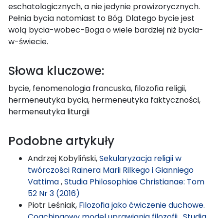
eschatologicznych, a nie jedynie prowizorycznych.
Pełnia bycia natomiast to Bóg. Dlatego bycie jest
wolą bycia-wobec-Boga o wiele bardziej niż bycia-
w-świecie.
Słowa kluczowe:
bycie, fenomenologia francuska, filozofia religii,
hermeneutyka bycia, hermeneutyka faktyczności,
hermeneutyka liturgii
Podobne artykuły
Andrzej Kobyliński,
Sekularyzacja religii w
twórczości Rainera Marii Rilkego i Gianniego
Vattima
,
Studia Philosophiae Christianae: Tom
52 Nr 3 (2016)
Piotr Leśniak,
Filozofia jako ćwiczenie duchowe.
Coachingowy model uprawiania filozofii
,
Studia