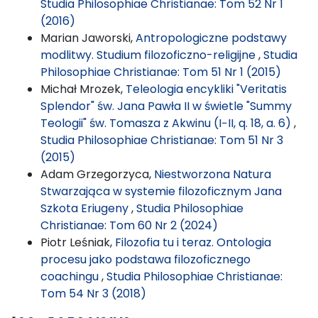
Studia Philosophiae Christianae: Tom 52 Nr 1
(2016)
Marian Jaworski,
Antropologiczne podstawy
modlitwy. Studium filozoficzno-religijne
,
Studia
Philosophiae Christianae: Tom 51 Nr 1 (2015)
Michał Mrozek,
Teleologia encykliki "Veritatis
Splendor" św. Jana Pawła II w świetle "Summy
Teologii" św. Tomasza z Akwinu (I−II, q. 18, a. 6)
,
Studia Philosophiae Christianae: Tom 51 Nr 3
(2015)
Adam Grzegorzyca,
Niestworzona Natura
Stwarzająca w systemie filozoficznym Jana
Szkota Eriugeny
,
Studia Philosophiae
Christianae: Tom 60 Nr 2 (2024)
Piotr Leśniak,
Filozofia tu i teraz. Ontologia
procesu jako podstawa filozoficznego
coachingu
,
Studia Philosophiae Christianae:
Tom 54 Nr 3 (2018)