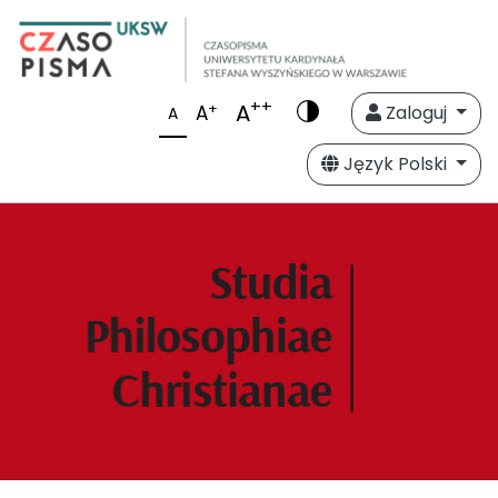
++
A
+
A
Zaloguj
A
Język Polski