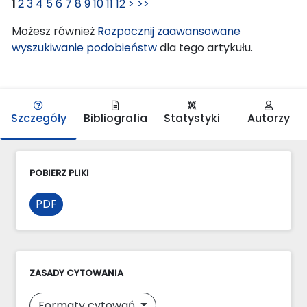
1
2
3
4
5
6
7
8
9
10
11
12
>
>>
Możesz również
Rozpocznij zaawansowane
wyszukiwanie podobieństw
dla tego artykułu.
Szczegóły
Bibliografia
Statystyki
Autorzy
POBIERZ PLIKI
PDF
ZASADY CYTOWANIA
Formaty cytowań