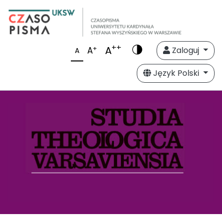
++
A
+
A
Zaloguj
A
Język Polski